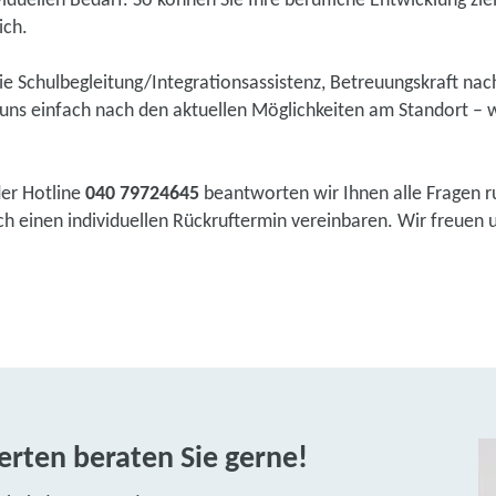
duellen Bedarf. So können Sie Ihre berufliche Entwicklung zie
ich.
wie Schulbegleitung/Integrationsassistenz, Betreuungskraft na
ns einfach nach den aktuellen Möglichkeiten am Standort – w
der Hotline
040 79724645
beantworten wir Ihnen alle Fragen r
einen individuellen Rückruftermin vereinbaren. Wir freuen uns
rten beraten Sie gerne!