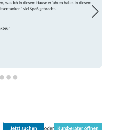
en, was ich in diesem Hause erfahren habe. In diesem
war ic
issentanken“ viel Spaß gebracht.
freute
Mitsch
den Do
Hause 
akteur
an die
Hildeg
Betreu
Jetzt suchen
Kursberater öffnen
oder