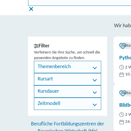
Wir ha
Filter
Weite
Verfeinern Sie Ihre Suche, um schnell die
Pytho
passenden Angebote zu finden.
Themenbereich
2 W
10
Kursart
Kursdauer
Weite
Zeitmodell
Bildb
2 W
24
Berufliche Fortbildungszentren der