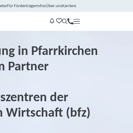
eter
Für Förderträger
Infos
Über uns
Karriere
Kontakt
Benachrichtungen
ng in Pfarrkirchen
m Partner
szentren der
 Wirtschaft (bfz)