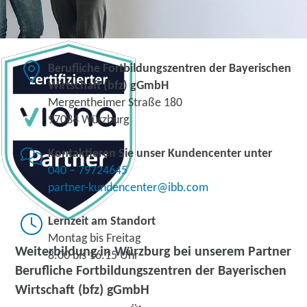
Berufliche Fortbildungszentren der Bayerischen
Wirtschaft (bfz) gGmbH
Mergentheimer Straße 180
97084 Würzburg
Kontaktieren Sie unser Kundencenter unter
040 – 79724645
partner-kundencenter@ibb.com
Lernzeit am Standort
Montag bis Freitag
Weiterbildung in Würzburg bei unserem Partner
8.00 bis 16.15 Uhr
Berufliche Fortbildungszentren der Bayerischen
Wirtschaft (bfz) gGmbH