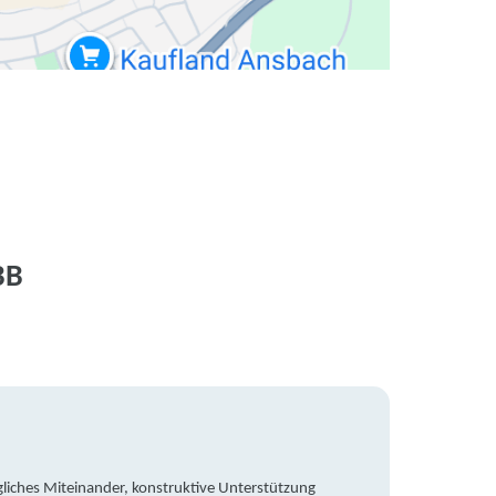
BB
liches Miteinander, konstruktive Unterstützung
Trotz 