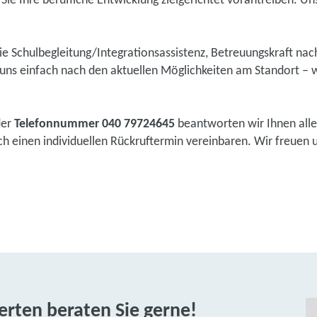
ie Ihre berufliche Entwicklung zielgerichtet vorantreiben. Uns
wie Schulbegleitung/Integrationsassistenz, Betreuungskraft na
ns einfach nach den aktuellen Möglichkeiten am Standort – w
der
Telefonnummer 040 79724645
beantworten wir Ihnen alle
 einen individuellen Rückruftermin vereinbaren. Wir freuen un
rten beraten Sie gerne!