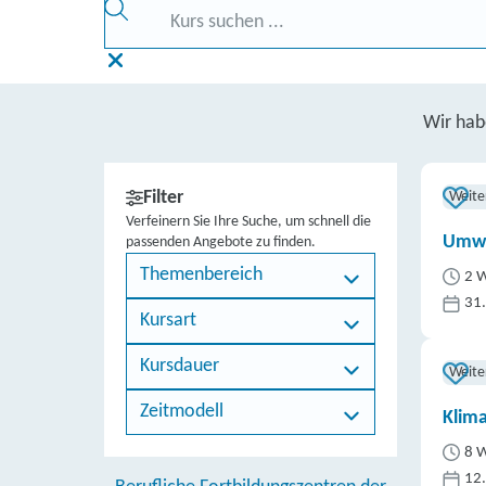
Wir ha
Filter
Weite
Verfeinern Sie Ihre Suche, um schnell die
Umwe
passenden Angebote zu finden.
Themenbereich
2 W
31
Kursart
Kursdauer
Weite
Zeitmodell
Klim
8 W
12