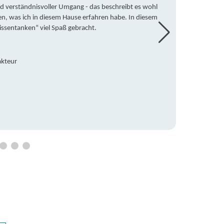
d verständnisvoller Umgang - das beschreibt es wohl
wegen 
en, was ich in diesem Hause erfahren habe. In diesem
war ic
issentanken“ viel Spaß gebracht.
freute
Mitsch
den Do
Hause 
akteur
an die
Hildeg
Betreu