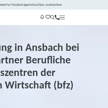
eter
Für Förderträger
Infos
Über uns
Karriere
Kontakt
Benachrichtungen
ung in Ansbach bei
rtner Berufliche
szentren der
 Wirtschaft (bfz)