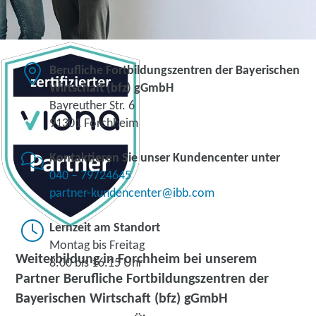
Berufliche Fortbildungszentren der Bayerischen
Wirtschaft (bfz) gGmbH
Bayreuther Str. 6
91301 Forchheim
Kontaktieren Sie unser Kundencenter unter
040 – 79724645
partner-kundencenter@ibb.com
Lernzeit am Standort
Montag bis Freitag
Weiterbildung in Forchheim bei unserem
8.00 bis 16.15 Uhr
Partner Berufliche Fortbildungszentren der
Bayerischen Wirtschaft (bfz) gGmbH