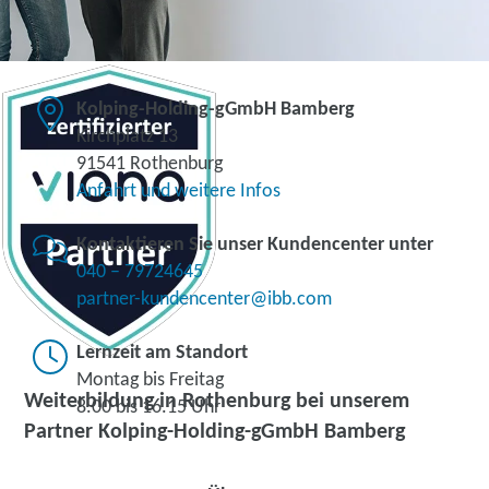
Kolping-Holding-gGmbH Bamberg
Kirchplatz 13
91541 Rothenburg
Anfahrt und weitere Infos
Kontaktieren Sie unser Kundencenter unter
040 – 79724645
partner-kundencenter@ibb.com
Lernzeit am Standort
Montag bis Freitag
Weiterbildung in Rothenburg bei unserem
8.00 bis 16.15 Uhr
Partner Kolping-Holding-gGmbH Bamberg