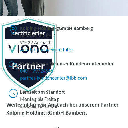
Kolping-Holding-gGmbH Bamberg
Bahnhofstraße 2
91522 Ansbach
Anfahrt und weitere Infos
Kontaktieren Sie unser Kundencenter unter
040 – 79724645
partner-kundencenter@ibb.com
Lernzeit am Standort
Montag bis Freitag
Weiterbildung in Ansbach bei unserem Partner
8.00 bis 16.15 Uhr
Kolping-Holding-gGmbH Bamberg