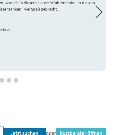
en, was ich in diesem Hause erfahren habe. In diesem
war ic
issentanken“ viel Spaß gebracht.
freute
Mitsch
den Do
Hause 
akteur
an die
Hildeg
Betreu
Jetzt suchen
Kursberater öffnen
oder