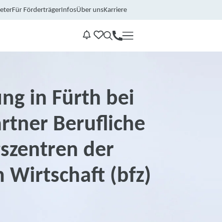
eter
Für Förderträger
Infos
Über uns
Karriere
Kontakt
Benachrichtungen
ng in Fürth bei
rtner Berufliche
szentren der
 Wirtschaft (bfz)