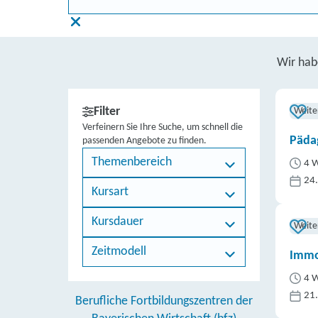
Wir ha
Filter
Weite
Verfeinern Sie Ihre Suche, um schnell die
Päda
passenden Angebote zu finden.
Themenbereich
4 W
24
Kursart
Kursdauer
Weite
Zeitmodell
Immo
4 W
21
Berufliche Fortbildungszentren der