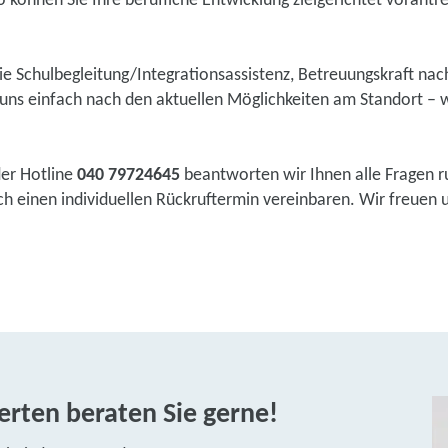
 können Sie Ihre berufliche Entwicklung zielgerichtet vorantr
wie Schulbegleitung/Integrationsassistenz, Betreuungskraft na
ns einfach nach den aktuellen Möglichkeiten am Standort – w
der Hotline
040 79724645
beantworten wir Ihnen alle Fragen r
 einen individuellen Rückruftermin vereinbaren. Wir freuen un
rten beraten Sie gerne!