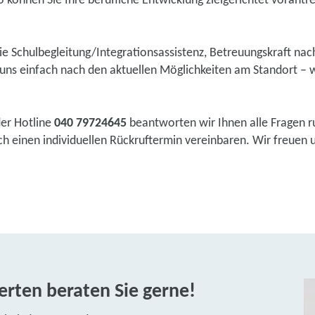
 können Sie Ihre berufliche Entwicklung zielgerichtet vorantr
wie Schulbegleitung/Integrationsassistenz, Betreuungskraft na
ns einfach nach den aktuellen Möglichkeiten am Standort – w
der Hotline
040 79724645
beantworten wir Ihnen alle Fragen r
einen individuellen Rückruftermin vereinbaren. Wir freuen uns
rten beraten Sie gerne!