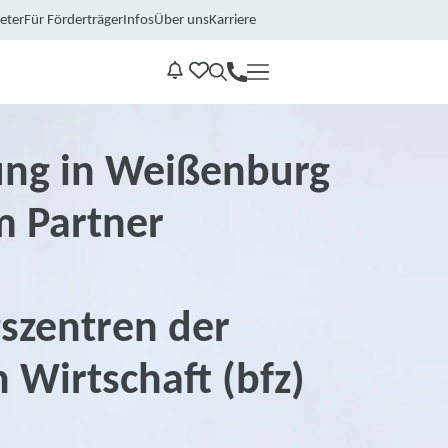
eter
Für Förderträger
Infos
Über uns
Karriere
Kontakt
Benachrichtungen
ung in Weißenburg
m Partner
szentren der
 Wirtschaft (bfz)