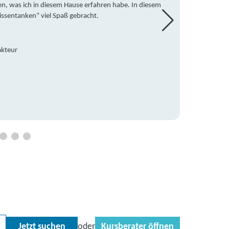
en, was ich in diesem Hause erfahren habe. In diesem
war ic
issentanken“ viel Spaß gebracht.
freute
Mitsch
den Do
Hause 
akteur
an die
Hildeg
Betreu
Jetzt suchen
Kursberater öffnen
oder