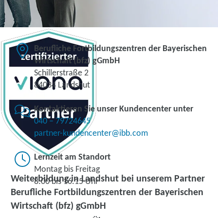
Berufliche Fortbildungszentren der Bayerischen
Wirtschaft (bfz) gGmbH
Schillerstraße 2
84034 Landshut
Kontaktieren Sie unser Kundencenter unter
040 – 79724645
partner-kundencenter@ibb.com
Lernzeit am Standort
Montag bis Freitag
Weiterbildung in Landshut bei unserem Partner
8.00 bis 16.15 Uhr
Berufliche Fortbildungszentren der Bayerischen
Wirtschaft (bfz) gGmbH