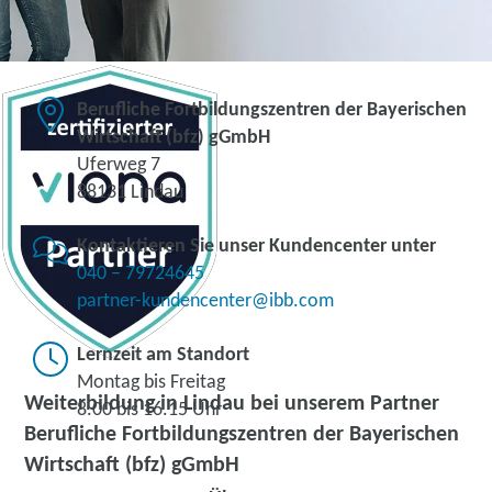
Berufliche Fortbildungszentren der Bayerischen
Wirtschaft (bfz) gGmbH
Uferweg 7
88131 Lindau
Kontaktieren Sie unser Kundencenter unter
040 – 79724645
partner-kundencenter@ibb.com
Lernzeit am Standort
Montag bis Freitag
Weiterbildung in Lindau bei unserem Partner
8.00 bis 16.15 Uhr
Berufliche Fortbildungszentren der Bayerischen
Wirtschaft (bfz) gGmbH