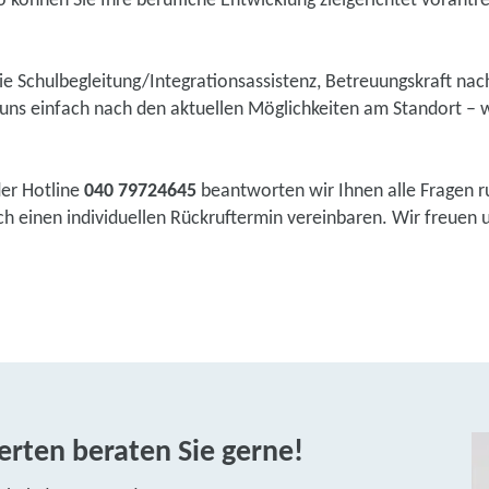
 können Sie Ihre berufliche Entwicklung zielgerichtet vorantr
wie Schulbegleitung/Integrationsassistenz, Betreuungskraft na
ns einfach nach den aktuellen Möglichkeiten am Standort – w
der Hotline
040 79724645
beantworten wir Ihnen alle Fragen r
 einen individuellen Rückruftermin vereinbaren. Wir freuen un
rten beraten Sie gerne!