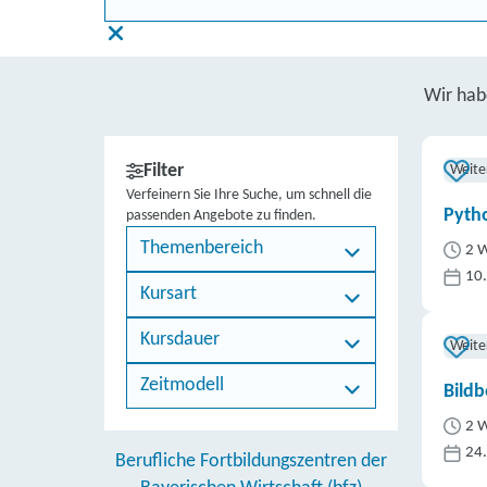
Wir ha
Filter
Weite
Verfeinern Sie Ihre Suche, um schnell die
Pytho
passenden Angebote zu finden.
Themenbereich
2 W
10
Kursart
Kursdauer
Weite
Zeitmodell
Bildb
2 W
24
Berufliche Fortbildungszentren der