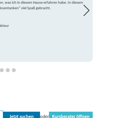
en, was ich in diesem Hause erfahren habe. In diesem
war ic
issentanken“ viel Spaß gebracht.
freute
Mitsch
den Do
Hause 
akteur
an die
Hildeg
Betreu
Jetzt suchen
Kursberater öffnen
oder