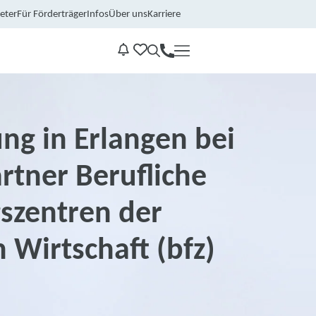
eter
Für Förderträger
Infos
Über uns
Karriere
Kontakt
Benachrichtungen
ng in Erlangen bei
rtner Berufliche
szentren der
 Wirtschaft (bfz)