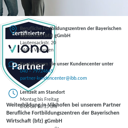
Berufliche Fortbildungszentren der Bayerischen
Wirtschaft (bfz) gGmbH
Lautensackstr. 20
94474 Vilshofen
Kontaktieren Sie unser Kundencenter unter
040 – 79724645
partner-kundencenter@ibb.com
Lernzeit am Standort
Montag bis Freitag
Weiterbildung in Vilshofen bei unserem Partner
8.00 bis 16.15 Uhr
Berufliche Fortbildungszentren der Bayerischen
Wirtschaft (bfz) gGmbH