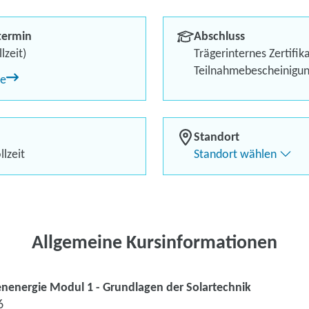
Berufliches Profil optimi
termin
Abschluss
Bis zu 100 % Förderung
lzeit)
Trägerinternes Zertifik
Teilnahmebescheinigu
ne
Flexibel dank Live-Online-
Standort
lzeit
Standort wählen
Kontaktieren Sie 
Kursanfrage stell
Allgemeine Kursinformationen
nenergie Modul 1 - Grundlagen der Solartechnik
6