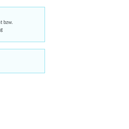
eren
at bzw.
ng
Trainings
uns jetzt
en