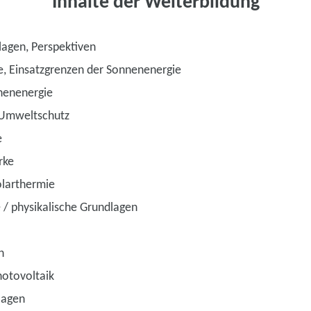
Inhalte der Weiterbildung
lagen, Perspektiven
le, Einsatzgrenzen der Sonnenenergie
nenenergie
 Umweltschutz
e
rke
olarthermie
/ physikalische Grundlagen
n
hotovoltaik
lagen