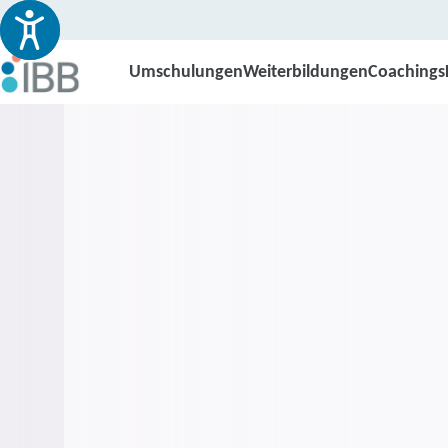
Umschulungen
Weiterbildungen
Coachings