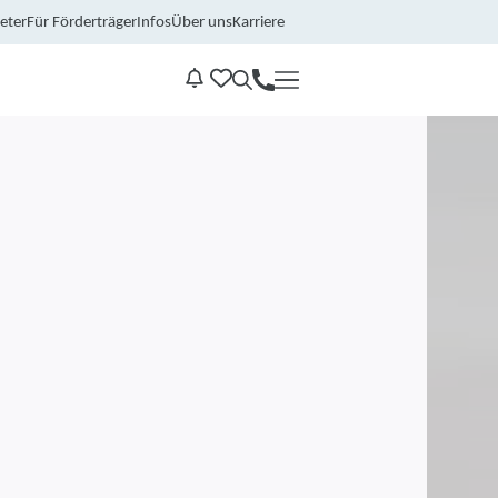
eter
Für Förderträger
Infos
Über uns
Karriere
Kontakt
Benachrichtungen