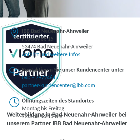
IBB Bad Neuenahr-Ahrweiler
Poststraße 15
53474 Bad Neuenahr-Ahrweiler
Anfahrt und weitere Infos
Kontaktieren Sie unser Kundencenter unter
040 – 79724645
partner-kundencenter@ibb.com
Öffnungszeiten des Standortes
Montag bis Freitag
Weiterbildung in Bad Neuenahr-Ahrweiler bei
7.45 bis 16.15 Uhr
unserem Partner IBB Bad Neuenahr-Ahrweiler