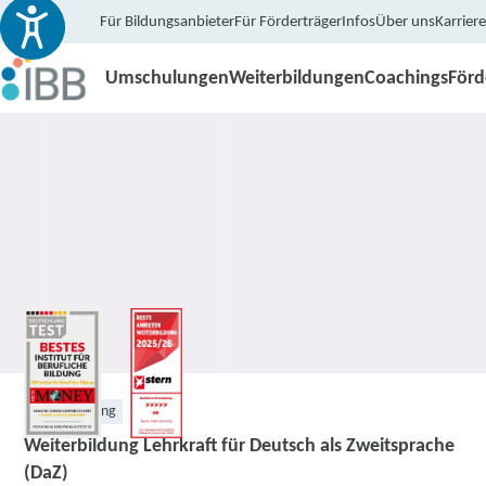
Für Bildungsanbieter
Für Förderträger
Infos
Über uns
Karriere
Umschulungen
Weiterbildungen
Coachings
För
Weiterbildung
Weiterbildung Lehrkraft für Deutsch als Zweitsprache
(DaZ)