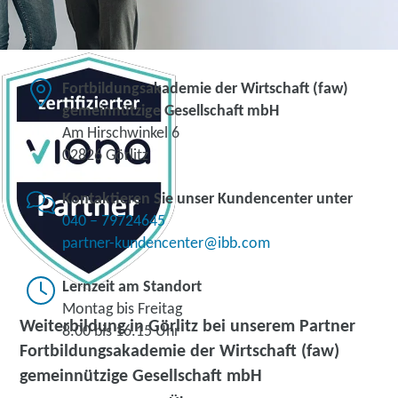
Fortbildungsakademie der Wirtschaft (faw)
gemeinnützige Gesellschaft mbH
Am Hirschwinkel 6
02826 Görlitz
Kontaktieren Sie unser Kundencenter unter
040 – 79724645
partner-kundencenter@ibb.com
Lernzeit am Standort
Montag bis Freitag
Weiterbildung in Görlitz bei unserem Partner
8.00 bis 16.15 Uhr
Fortbildungsakademie der Wirtschaft (faw)
gemeinnützige Gesellschaft mbH