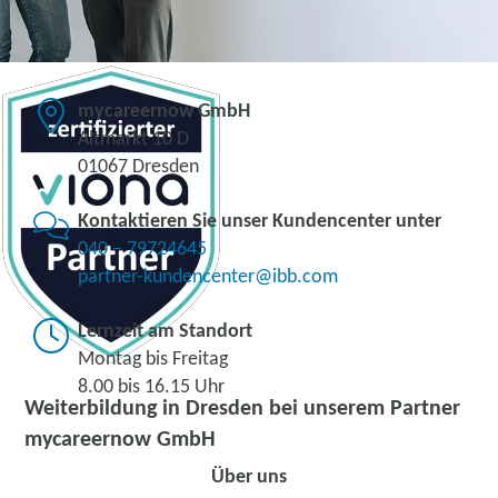
mycareernow GmbH
Altmarkt 10 D
01067 Dresden
Kontaktieren Sie unser Kundencenter unter
040 – 79724645
partner-kundencenter@ibb.com
Lernzeit am Standort
Montag bis Freitag
8.00 bis 16.15 Uhr
Weiterbildung in Dresden bei unserem Partner
mycareernow GmbH
Über uns