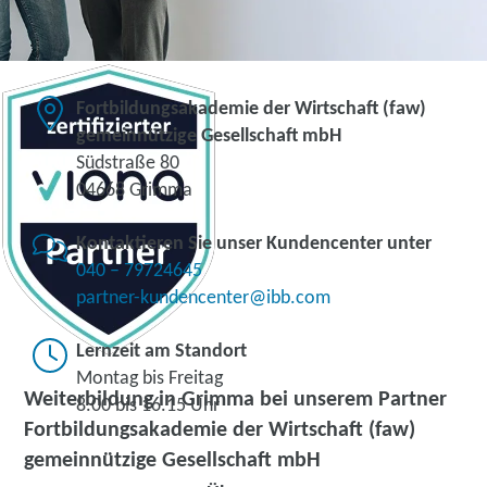
Fortbildungsakademie der Wirtschaft (faw)
gemeinnützige Gesellschaft mbH
Südstraße 80
04668 Grimma
Kontaktieren Sie unser Kundencenter unter
040 – 79724645
partner-kundencenter@ibb.com
Lernzeit am Standort
Montag bis Freitag
Weiterbildung in Grimma bei unserem Partner
8.00 bis 16.15 Uhr
Fortbildungsakademie der Wirtschaft (faw)
gemeinnützige Gesellschaft mbH