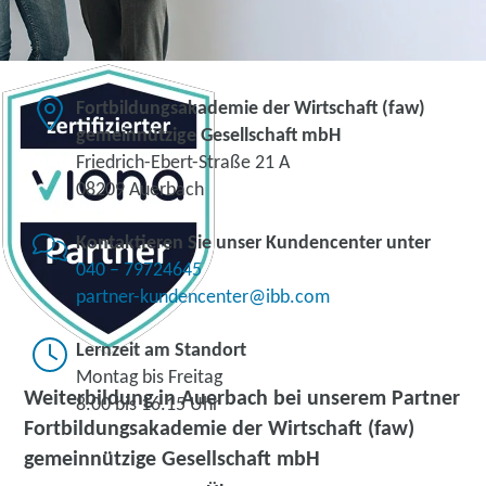
Fortbildungsakademie der Wirtschaft (faw)
gemeinnützige Gesellschaft mbH
Friedrich-Ebert-Straße 21 A
08209 Auerbach
Kontaktieren Sie unser Kundencenter unter
040 – 79724645
partner-kundencenter@ibb.com
Lernzeit am Standort
Montag bis Freitag
Weiterbildung in Auerbach bei unserem Partner
8.00 bis 16.15 Uhr
Fortbildungsakademie der Wirtschaft (faw)
gemeinnützige Gesellschaft mbH