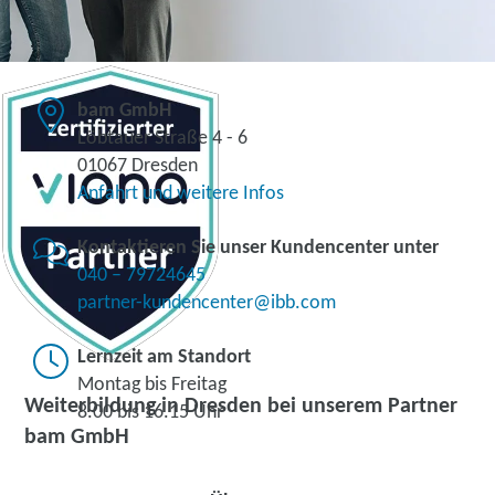
bam GmbH
Löbtauer Straße 4 - 6
01067 Dresden
Anfahrt und weitere Infos
Kontaktieren Sie unser Kundencenter unter
040 – 79724645
partner-kundencenter@ibb.com
Lernzeit am Standort
Montag bis Freitag
Weiterbildung in Dresden bei unserem Partner
8.00 bis 16.15 Uhr
bam GmbH