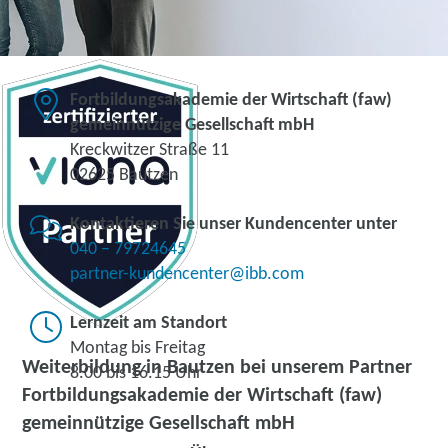
Fortbildungsakademie der Wirtschaft (faw)
gemeinnützige Gesellschaft mbH
Kreckwitzer Straße 11
02625 Bautzen
Kontaktieren Sie unser Kundencenter unter
040 – 79724645
partner-kundencenter@ibb.com
Lernzeit am Standort
Montag bis Freitag
Weiterbildung in Bautzen bei unserem Partner
8.00 bis 16.15 Uhr
Fortbildungsakademie der Wirtschaft (faw)
gemeinnützige Gesellschaft mbH