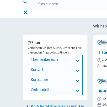
Wir ha
Filter
Weite
Verfeinern Sie Ihre Suche, um schnell die
IT Fo
passenden Angebote zu finden.
Themenbereich
6 W
10
Kursart
Kursdauer
Weite
Zeitmodell
HR-As
12 
10
TERTIA Berufsförderung GmbH &