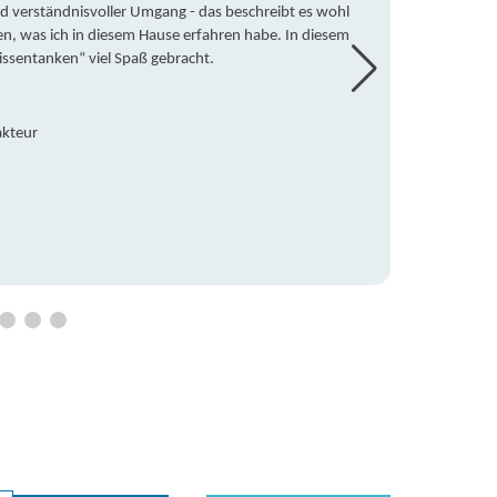
d verständnisvoller Umgang - das beschreibt es wohl
wegen 
en, was ich in diesem Hause erfahren habe. In diesem
war ic
issentanken“ viel Spaß gebracht.
freute
Mitsch
den Do
Hause 
akteur
an die
Hildeg
Betreu