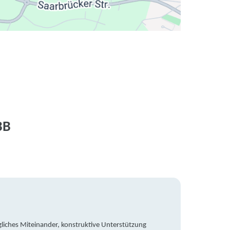
BB
liches Miteinander, konstruktive Unterstützung
Trotz 