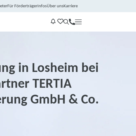
eter
Für Förderträger
Infos
Über uns
Karriere
Kontakt
Benachrichtungen
ng in Losheim bei
rtner TERTIA
erung GmbH & Co.