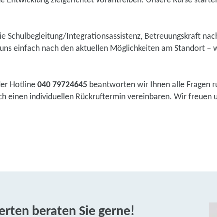
he Entwicklung zielgerichtet vorantreiben. Unsere Kurse starten 
wie Schulbegleitung/Integrationsassistenz, Betreuungskraft na
ns einfach nach den aktuellen Möglichkeiten am Standort – w
der Hotline
040 79724645
beantworten wir Ihnen alle Fragen r
 einen individuellen Rückruftermin vereinbaren. Wir freuen un
rten beraten Sie gerne!