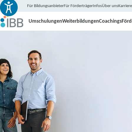
Für Bildungsanbieter
Für Förderträger
Infos
Über uns
Karriere
Umschulungen
Weiterbildungen
Coachings
För