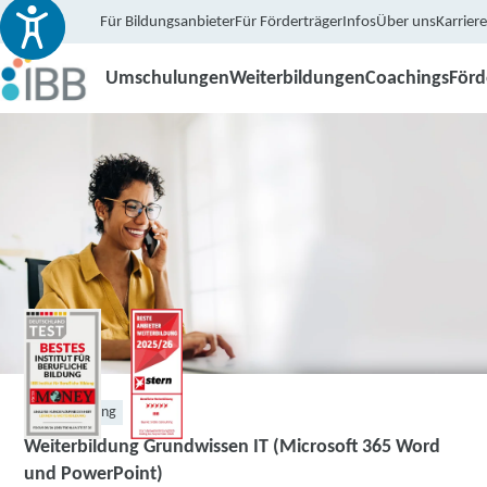
Für Bildungsanbieter
Für Förderträger
Infos
Über uns
Karriere
Umschulungen
Weiterbildungen
Coachings
För
Weiterbildung
Weiterbildung Grundwissen IT (Microsoft 365 Word
und PowerPoint)