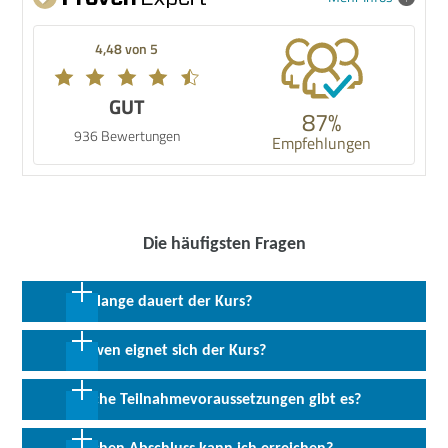
4,48 von 5
GUT
87%
936 Bewertungen
Empfehlungen
Die häufigsten Fragen
Wie lange dauert der Kurs?
4 Wochen in Vollzeit; 8 Wochen in Teilzeit
Für wen eignet sich der Kurs?
Der Kurs richtet sich an Arbeitsuchende, die zur Vorbereitung auf
Welche Teilnahmevoraussetzungen gibt es?
eine Umschulung oder Teilqualifizierung oder für die Teilnahme an
einer Qualifizierung notwendige Kenntnisse erwerben oder
Bestimmte berufliche Vorkenntnisse oder Erfahrungen sind für