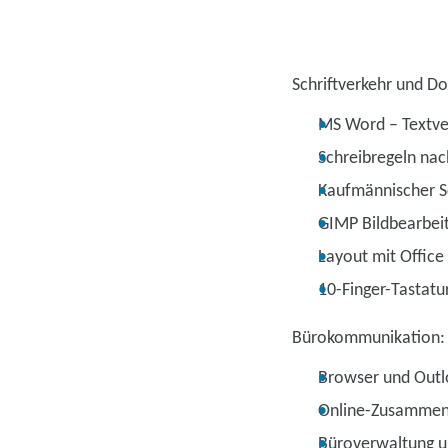
Schriftverkehr und Do
MS Word – Textve
Schreibregeln na
Kaufmännischer Sc
GIMP Bildbearbei
Layout mit Office
10-Finger-Tastat
Bürokommunikation:
Browser und Outl
Online-Zusammen
Büroverwaltung 