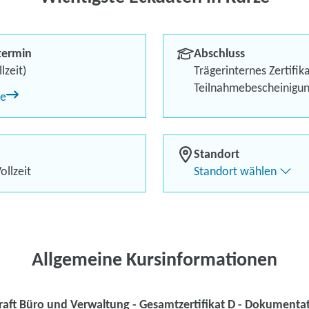
Dokumentatio
kaufmännische
termin
Abschluss
lzeit)
Trägerinternes Zertifik
Kursstart garantiert!
Teilnahmebescheinigu
ne
Bis zu 100 % finanzielle 
Örtlich flexibel dank Live
Standort
Kontaktieren Sie 
ollzeit
Standort wählen
Kursanfrage stell
Allgemeine Kursinformationen
raft Büro und Verwaltung - Gesamtzertifikat D - Dokumenta