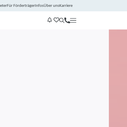
eter
Für Förderträger
Infos
Über uns
Karriere
Kontakt
Benachrichtungen