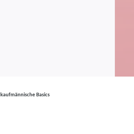
 kaufmännische Basics
 Fachkraft Büro und
esamtzertifikat D -