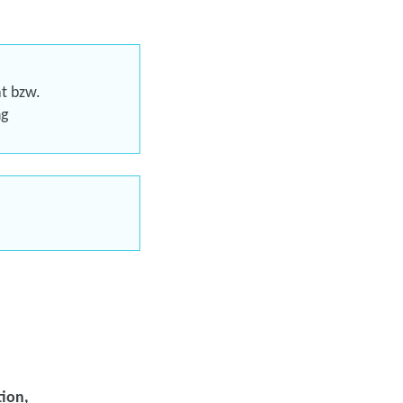
n, Kommunikation und
 Basics
at bzw.
ng
Förderung
-Online-Trainings
uns jetzt
en
tion,