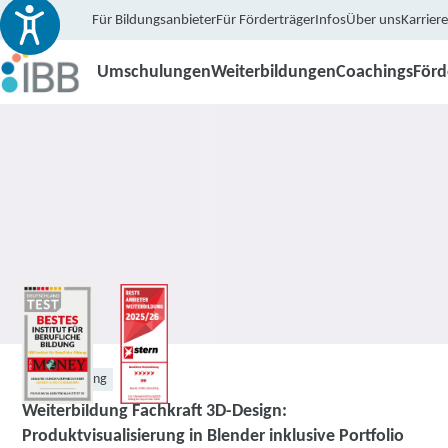
Für Bildungsanbieter
Für Förderträger
Infos
Über uns
Karriere
Umschulungen
Weiterbildungen
Coachings
För
Weiterbildung
Weiterbildung Fachkraft 3D-Design:
Produktvisualisierung in Blender inklusive Portfolio