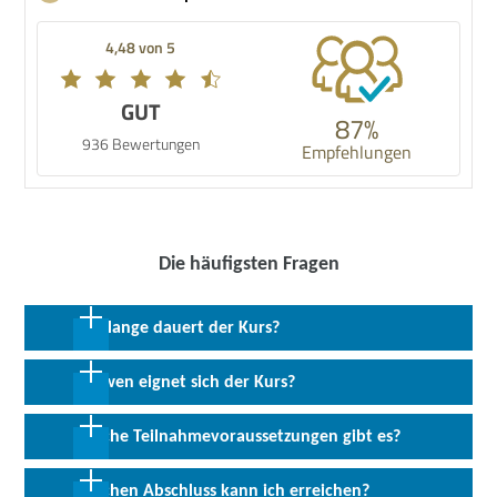
4,48 von 5
GUT
87%
936 Bewertungen
Empfehlungen
Die häufigsten Fragen
Wie lange dauert der Kurs?
16 Wochen in Vollzeit
Für wen eignet sich der Kurs?
Dieser Kurs richtet sich an alle Personen, die zukunftsfähige und
Welche Teilnahmevoraussetzungen gibt es?
moderne fachspezifische Kenntnisse erwerben und durch die
folgenden international anerkannten Zertifizierungen
Vorausgesetzt werden gute Deutschkenntnisse auf dem
Welchen Abschluss kann ich erreichen?