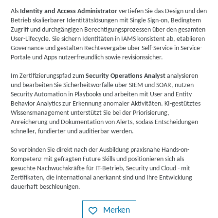
Als
Identity and Access Administrator
vertiefen Sie das Design und den
Betrieb skalierbarer Identitätslösungen mit Single Sign-on, Bedingtem
Zugriff und durchgängigen Berechtigungsprozessen über den gesamten
User-Lifecycle. Sie sichern Identitäten in IAMS konsistent ab, etablieren
Governance und gestalten Rechtevergabe über Self-Service in Service-
Portale und Apps nutzerfreundlich sowie revisionssicher.
Im Zertifizierungspfad zum
Security Operations Analyst
analysieren
und bearbeiten Sie Sicherheitsvorfälle über SIEM und SOAR, nutzen
Security Automation in Playbooks und arbeiten mit User and Entity
Behavior Analytics zur Erkennung anomaler Aktivitäten. KI-gestütztes
Wissensmanagement unterstützt Sie bei der Priorisierung,
Anreicherung und Dokumentation von Alerts, sodass Entscheidungen
schneller, fundierter und auditierbar werden.
So verbinden Sie direkt nach der Ausbildung praxisnahe Hands-on-
Kompetenz mit gefragten Future Skills und positionieren sich als
gesuchte Nachwuchskräfte für IT-Betrieb, Security und Cloud - mit
Zertifikaten, die international anerkannt sind und Ihre Entwicklung
dauerhaft beschleunigen.
Merken