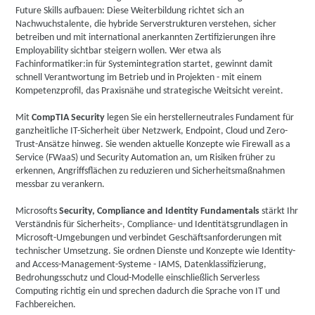
Future Skills aufbauen: Diese Weiterbildung richtet sich an
Nachwuchstalente, die hybride Serverstrukturen verstehen, sicher
betreiben und mit international anerkannten Zertifizierungen ihre
Employability sichtbar steigern wollen. Wer etwa als
Fachinformatiker:in für Systemintegration startet, gewinnt damit
schnell Verantwortung im Betrieb und in Projekten - mit einem
Kompetenzprofil, das Praxisnähe und strategische Weitsicht vereint.
Mit
CompTIA Security
legen Sie ein herstellerneutrales Fundament für
ganzheitliche IT-Sicherheit über Netzwerk, Endpoint, Cloud und Zero-
Trust-Ansätze hinweg. Sie wenden aktuelle Konzepte wie Firewall as a
Service (FWaaS) und Security Automation an, um Risiken früher zu
erkennen, Angriffsflächen zu reduzieren und Sicherheitsmaßnahmen
messbar zu verankern.
Microsofts
Security, Compliance and Identity Fundamentals
stärkt Ihr
Verständnis für Sicherheits-, Compliance- und Identitätsgrundlagen in
Microsoft-Umgebungen und verbindet Geschäftsanforderungen mit
technischer Umsetzung. Sie ordnen Dienste und Konzepte wie Identity-
and Access-Management-Systeme - IAMS, Datenklassifizierung,
Bedrohungsschutz und Cloud-Modelle einschließlich Serverless
Computing richtig ein und sprechen dadurch die Sprache von IT und
Fachbereichen.