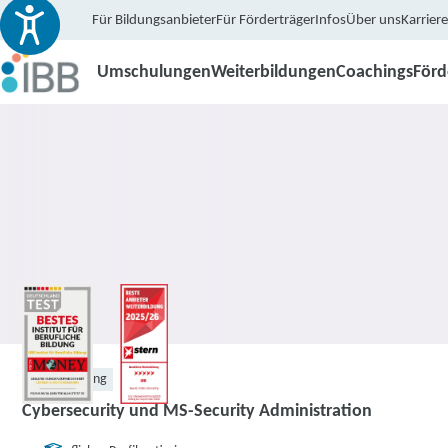
Für Bildungsanbieter
Für Förderträger
Infos
Über uns
Karriere
Umschulungen
Weiterbildungen
Coachings
För
Weiterbildung
Cybersecurity und MS-Security Administration