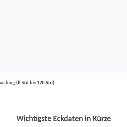
oaching (8 Std bis 120 Std)
Coaching
Einzelcoaching
Wichtigste Eckdaten in Kürze
Die eigenen Stärken entd