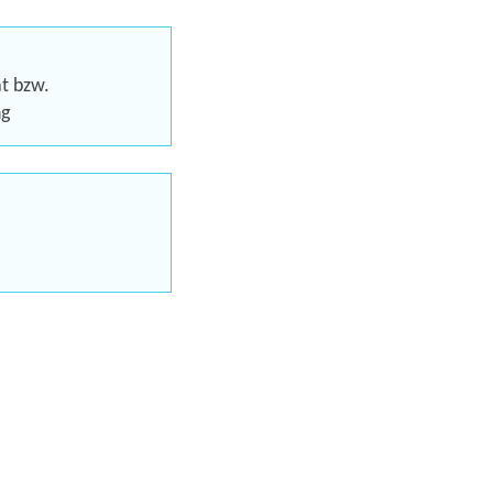
nd erreichen
schein (AVGS)
at bzw.
ng
uns jetzt
en