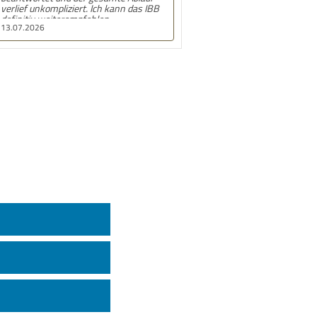
verlief unkompliziert. Ich kann das IBB
definitiv weiterempfehlen.
13.07.2026
Insbesondere bedanke ich mich bei den
Mitarbeiterinnen des Frankfurter
Standorts für die Unterstützung.
ings
mmen