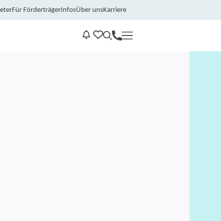
eter
Für Förderträger
Infos
Über uns
Karriere
Kontakt
Benachrichtungen