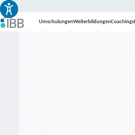
Umschulungen
Weiterbildungen
Coachings