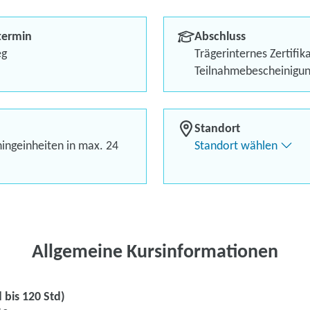
Berufliche Ziele planen u
termin
Abschluss
Kostenlos mit Förder-Gut
eg
Trägerinternes Zertifik
Teilnahmebescheinigu
Standort
hingeinheiten in max. 24
Standort wählen
Kontaktieren Sie 
Kursanfrage stell
Allgemeine Kursinformationen
 bis 120 Std)