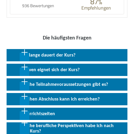
87%
936 Bewertungen
Empfehlungen
Die häufigsten Fragen
Wie lange dauert der Kurs?
4 Wochen in Vollzeit
Für wen eignet sich der Kurs?
Angesprochen sind Interessenten mit Erfahrung im Marketing,
Welche Teilnahmevoraussetzungen gibt es?
die sich im Bereich der Künstlichen Intelligenz weiterbilden
möchten.
Vorausgesetzt werden Deutschkenntnisse (mindestens Niveau B2)
Welchen Abschluss kann ich erreichen?
sowie Erfahrung/Kenntnisse im Bereich Marketing.
Allen Interessierten stehen wir in einem persönlichen Gespräch
Abschluss:
Match4Solutions-Zertifikat & Trägerinternes
Unterrichtszeiten
zur Abklärung ihrer individuellen Teilnahmevoraussetzungen zur
Zertifikat bzw. Teilnahmebescheinigung
Verfügung.
Welche berufliche Perspektiven habe ich nach
08:00 - 16:20 Uhr
dem Kurs?