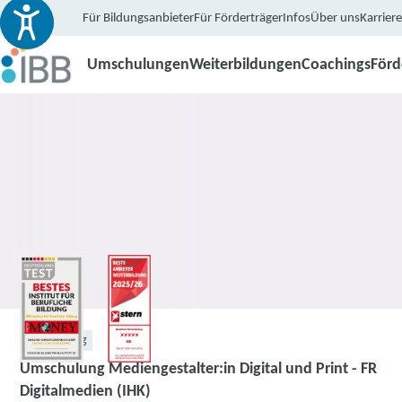
Für Bildungsanbieter
Für Förderträger
Infos
Über uns
Karriere
Umschulungen
Weiterbildungen
Coachings
För
Umschulung
Umschulung Mediengestalter:in Digital und Print - FR
Digitalmedien (IHK)