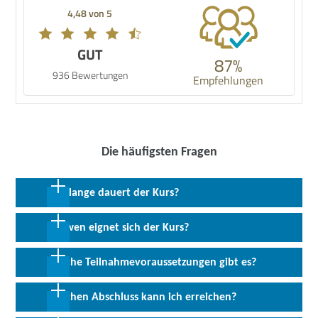
4,48 von 5
GUT
87%
936 Bewertungen
Empfehlungen
Die häufigsten Fragen
Wie lange dauert der Kurs?
2 Wochen in Vollzeit; 4 Wochen in Teilzeit
Für wen eignet sich der Kurs?
Angesprochen sind Arbeitssuchende, die Interesse an
Welche Teilnahmevoraussetzungen gibt es?
Dienstleistungen im Gastgewerbe haben und den Umgang mit
Lebensmitteln mögen. Zur Zielgruppe gehören Personen mit oder
Vorausgesetzt werden Deutschkenntnisse auf dem Niveau A2. Ein
Welchen Abschluss kann ich erreichen?
ohne Berufsabschluss sowie Quereinsteiger mit wenig oder keiner
Interesse an einer Beschäftigung im Hotel- und
Berufserfahrung im Hotel- und Gastgewerbe.