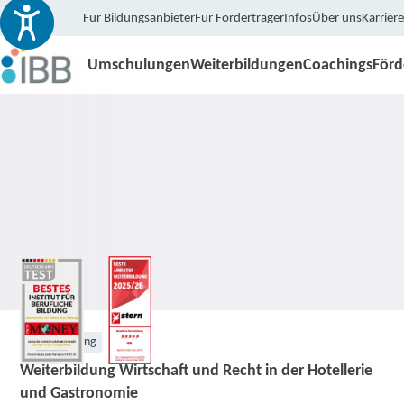
Für Bildungsanbieter
Für Förderträger
Infos
Über uns
Karriere
Umschulungen
Weiterbildungen
Coachings
För
Weiterbildung
Weiterbildung Wirtschaft und Recht in der Hotellerie
und Gastronomie