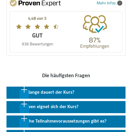
Mehr Infos
4,48 von 5
GUT
87%
936 Bewertungen
Empfehlungen
Die häufigsten Fragen
Wie lange dauert der Kurs?
24 Monate in Vollzeit inkl. 6 oder 9 Monate Praktikum
Für wen eignet sich der Kurs?
Die Umschulung richtet sich an Arbeitssuchende mit oder ohne
Welche Teilnahmevoraussetzungen gibt es?
Berufsausbildung, die sich für eine Tätigkeit im kaufmännischen