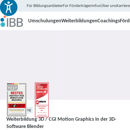
Für Bildungsanbieter
Für Förderträger
Infos
Über uns
Karriere
Umschulungen
Weiterbildungen
Coachings
För
Weiterbildung
Weiterbildung 3D / CGI Motion Graphics in der 3D-
Software Blender