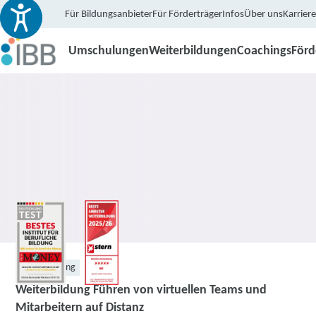
Für Bildungsanbieter
Für Förderträger
Infos
Über uns
Karriere
Umschulungen
Weiterbildungen
Coachings
För
Weiterbildung
Weiterbildung Führen von virtuellen Teams und
Mitarbeitern auf Distanz