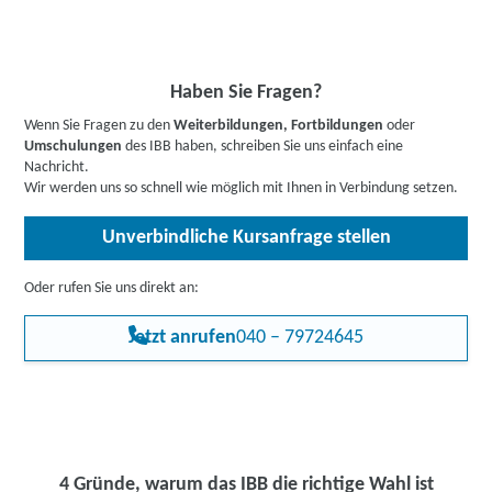
immer wichtiger. Sie können in jeder leitenden Position von
Bis zu 100 % Förderung möglich - unsere Mitarbeiter:innen
Vorteil und damit ein weiteres Einstellungsargument sein.
beraten Sie gerne zu Ihren individuellen Fördermöglichkeiten.
Buchen Sie gleich einen
kostenlosen Beratungstermin
.
Informieren Sie sich
hier
gerne vorab über Förderprogramme,
Haben Sie Fragen?
z.B. den Bildungsgutschein. Hier gehts zu den Infos für
Wenn Sie Fragen zu den
Weiterbildungen, Fortbildungen
oder
Arbeitssuchende
,
Berufstätige
,
Unternehmen
oder
Umschulungen
des IBB haben, schreiben Sie uns einfach eine
Rehabilitand:innen
.
Nachricht.
Wir werden uns so schnell wie möglich mit Ihnen in Verbindung setzen.
Unverbindliche Kursanfrage stellen
Oder rufen Sie uns direkt an:
Jetzt anrufen
040 – 79724645
4 Gründe, warum das IBB die richtige Wahl ist