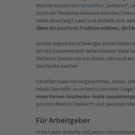
Manche wurden ins
Homeoffice
„verbannt“, a
durch die Pandemie haben so manches Untern
vieles abverlangt. Lasst und deshalb zum Jahr
allem der positiven Tradition widmen, die bl
Gerade angesichts schwieriger Zeiten haben w
Art von Zusammenhalt sehen können. Viele ha
Vielleicht können wir uns dieses Jahr auch e
Geschenke machen.
Ich selbst habe mir vorgenommen, dieses Jahr
lokale Geschäfte zu unterstützen oder Dinge
einen kleinen Geschenke-Guide zusammenge
privaten Bereich. Vielleicht sind passende Ide
Für Arbeitgeber
In fast jeder Branche und jedem Unternehmen w