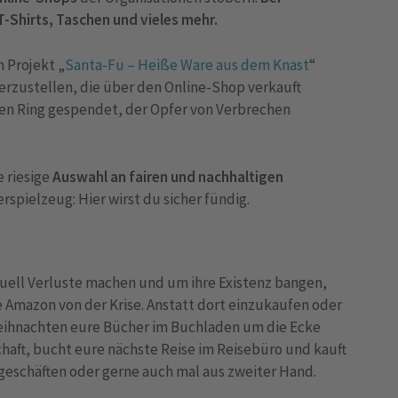
-Shirts, Taschen und vieles mehr.
 Projekt „
Santa-Fu – Heiße Ware aus dem Knast
“
herzustellen, die über den Online-Shop verkauft
ssen Ring gespendet, der Opfer von Verbrechen
 riesige
Auswahl an fairen und nachhaltigen
rspielzeug: Hier wirst du sicher fündig.
uell Verluste machen und um ihre Existenz bangen,
 Amazon von der Krise. Anstatt dort einzukaufen oder
Weihnachten eure Bücher im Buchladen um die Ecke
haft, bucht eure nächste Reise im Reisebüro und kauft
ggeschäften oder gerne auch mal aus zweiter Hand.