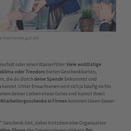
e Geschenke gut an!
schaft oder einen Wasserfilter:
Viele wohltätige
maklima oder Treedom
bieten Geschenkkarten,
, die du durch
deine Spende
bekommst und
n
kannst. Unter Erwachsenen wird sich ja häufig nichts
Namen deiner Lieben etwas Gutes und kannst ihnen
 Mitarbeitergeschenke in Firmen
kommen Ideen dieser
“ Geschenk bist, dabei trotzdem eine Organisation
nline-Shops
der Organisationen stöbern.
Bei