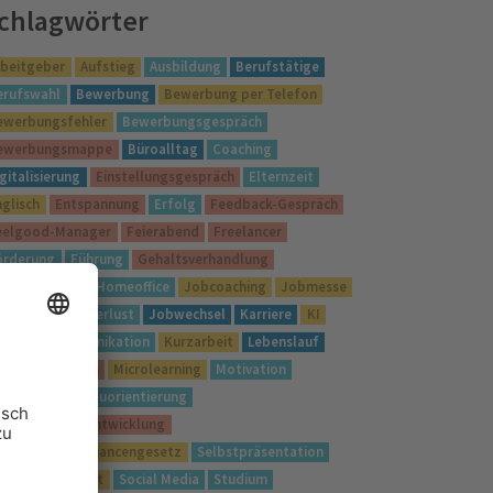
chlagwörter
rbeitgeber
Aufstieg
Ausbildung
Berufstätige
erufswahl
Bewerbung
Bewerbung per Telefon
ewerbungsfehler
Bewerbungsgespräch
ewerbungsmappe
Büroalltag
Coaching
gitalisierung
Einstellungsgespräch
Elternzeit
nglisch
Entspannung
Erfolg
Feedback-Gespräch
eelgood-Manager
Feierabend
Freelancer
örderung
Führung
Gehaltsverhandlung
ute Vorsätze
Homeoffice
Jobcoaching
Jobmesse
obsuche
Jobverlust
Jobwechsel
Karriere
KI
nigge
Kommunikation
Kurzarbeit
Lebenslauf
ernen
LinkedIn
Microlearning
Motivation
etzwerken
Neuorientierung
ersönlichkeitsentwicklung
ualifizierungschancengesetz
Selbstpräsentation
elbstständigkeit
Social Media
Studium