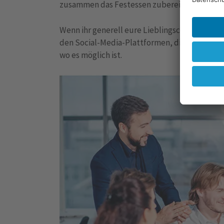
zusammen das Festessen zubereiten.
Wenn ihr generell eure Lieblingscafés in dies
den Social-Media-Plattformen, die sie nutzen
wo es möglich ist.