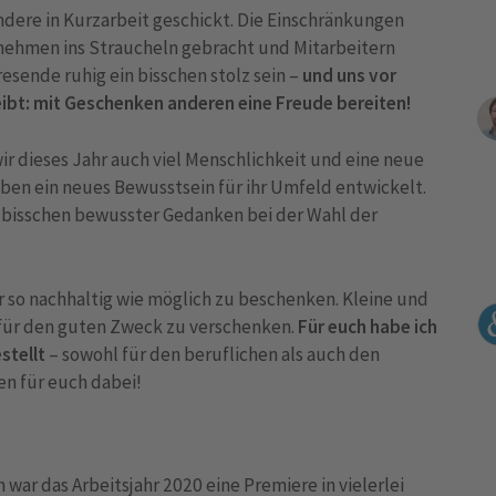
ndere in Kurzarbeit geschickt. Die Einschränkungen
ehmen ins Straucheln gebracht und Mitarbeitern
esende ruhig ein bisschen stolz sein –
und uns vor
eibt: mit Geschenken anderen eine Freude bereiten!
ir dieses Jahr auch viel Menschlichkeit und eine neue
ben ein neues Bewusstsein für ihr Umfeld entwickelt.
in bisschen bewusster Gedanken bei der Wahl der
 so nachhaltig wie möglich zu beschenken. Kleine und
 für den guten Zweck zu verschenken.
Für euch habe ich
stellt
– sowohl für den beruflichen als auch den
en für euch dabei!
ar das Arbeitsjahr 2020 eine Premiere in vielerlei