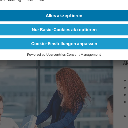
U
W
er Zeit unterstützen wollt, dann folgt ihnen doch auf
Z
, oder hinterlasst ihnen positive Bewertungen überall,
Z
Ak