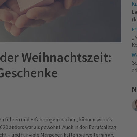
Ku
Le
(l
Er
„M
Ko
 der Weihnachtszeit:
Wa
So
 Geschenke
od
N
ben führen und Erfahrungen machen, können wir uns
2020 anders war als gewohnt. Auch in den Berufsalltag
ht – und für viele Menschen halten sie weiterhin an.