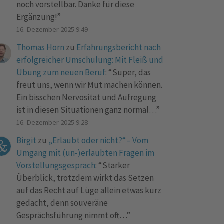
noch vorstellbar. Danke für diese
Ergänzung!
”
16. Dezember 2025 9:49
Thomas Horn
zu
Erfahrungsbericht nach
erfolgreicher Umschulung: Mit Fleiß und
Übung zum neuen Beruf
: “
Super, das
freut uns, wenn wir Mut machen können.
Ein bisschen Nervosität und Aufregung
ist in diesen Situationen ganz normal…
”
16. Dezember 2025 9:28
Birgit
zu
„Erlaubt oder nicht?“– Vom
Umgang mit (un-)erlaubten Fragen im
Vorstellungsgespräch
: “
Starker
Überblick, trotzdem wirkt das Setzen
auf das Recht auf Lüge allein etwas kurz
gedacht, denn souveräne
Gesprächsführung nimmt oft…
”