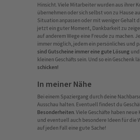
Hinsicht. Viele Mitarbeiter wurden aus ihre
übernehmen oder sich selbst von zu Hause au
Situation anpassen oder mit weniger Gehalt 
jetzt ein guter Moment, Dankbarkeit zu zeig
auf anderem Wege eine Freude zu machen. Je na
immer möglich, jedem ein persönliches und 
sind Gutscheine immer eine gute Lösung
und 
kleinen Geschäfts sein. Und so ein Geschenk lä
schicken!
In meiner Nähe
Bei einem Spaziergang durch deine Nachbars
Ausschau halten. Eventuell findest du Geschä
Besonderheiten
. Viele Geschäfte haben neu
und eventuell auch besondere Ideen für die W
auf jeden Fall eine gute Sache!