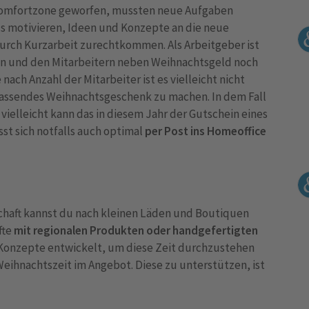
r Komfortzone geworfen, mussten neue Aufgaben
s motivieren, Ideen und Konzepte an die neue
durch Kurzarbeit zurechtkommen. Als Arbeitgeber ist
en und den Mitarbeitern neben Weihnachtsgeld noch
ch Anzahl der Mitarbeiter ist es vielleicht nicht
passendes Weihnachtsgeschenk zu machen. In dem Fall
vielleicht kann das in diesem Jahr der Gutschein eines
sst sich notfalls auch optimal
per Post ins Homeoffice
chaft kannst du nach kleinen Läden und Boutiquen
fte
mit regionalen Produkten oder handgefertigten
e Konzepte entwickelt, um diese Zeit durchzustehen
eihnachtszeit im Angebot. Diese zu unterstützen, ist