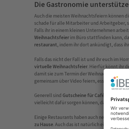
Die Gastronomie unterstütz
Auch die meisten Weihnachtsfeiern können dies
schade für alle Mitarbeiter und Arbeitgeber, 
Falls ihr in einem kleinen Unternehmen arbeite
Weihnachtsfeier
im Büro stattfinden kann, d
restaurant
, indem ihr dort ankündigt, dass i
Falls das nicht der Fall ist und ihr euch im H
virtuelle Weihnachtsfeier
. Hierfür könnt ihr
damit sie zum Termin der Weihnachtsfeier
Es
gemeinsam über Video feiern, essen, sich au
Generell sind
Gutscheine für Cafés und Rest
vielleicht dafür sorgen können, dass diese au
Einige Restaurants haben auch neue Konzept
zu Hause
. Auch das ist natürlich eine tolle M