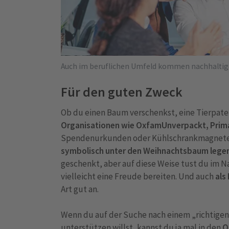
Auch im beruflichen Umfeld kommen nachhaltig
Für den guten Zweck
Ob du einen Baum verschenkst, eine Tierpaten
Organisationen wie OxfamUnverpackt, Pri
Spendenurkunden oder Kühlschrankmagneten
symbolisch unter den Weihnachtsbaum lege
geschenkt, aber auf diese Weise tust du im 
vielleicht eine Freude bereiten. Und auch
als
Art gut an.
Wenn du auf der Suche nach einem „richtigen
unterstützen willst, kannst du ja mal in den
O