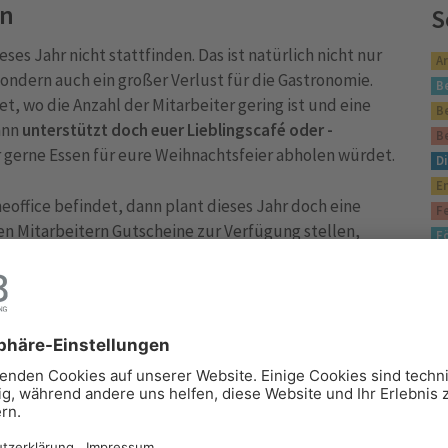
en
S
es Jahr nicht stattfinden. Das ist natürlich nicht nur
A
sondern auch ein großer Verlust für die Gastronomie.
B
t, wo die Anzahl der Mitarbeiter gering ist und eine
B
ann
unterstützt doch euer Lieblingscafé oder -
B
hr gerne Essen für eure Weihnachtsfeier abholen würdet.
Di
E
omeoffice befindet, dann plant dieses Jahr doch eine
F
 den Mitarbeitern Gutscheine zur Verfügung stellen,
F
sen nach Hause bestellen
können. So kann man
G
stauschen und etwas Gutes tun!
J
K
aurants
schöne Weihnachtsgeschenke, mit denen wir
L
ch weiterhin bestehen bleiben.
N
P
e entwickelt, zum Beispiel
Kochsets mit Zutaten für
Q
öglichkeit und vielleicht kann man so auch virtuell
S