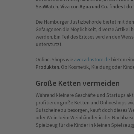
SeaWatch, Viva con Agua und Co. findest du T
Die Hamburger Justizbehörde bietet mit dem
Gefangenen die Möglichkeit, diverse Artikel 
werden. Ein Teil des Erlöses wird an den Wei
unterstützt.
Online-Shops wie
avocadostore.de
bieten eine
Produkten
. Ob Kosmetik, Kleidung oder Kinde
Große Ketten vermeiden
Während kleinere Geschäfte und Startups akt
profitieren große Ketten und Onlineshops wie
Gutscheine zu besorgen, kauft doch dieses 
oder Wein beim Weinhändler in der Nachbarsc
Spielzeug für die Kinder in kleinen Spielzeu