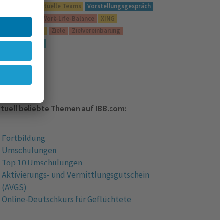
mschulung
Virtuelle Teams
Vorstellungsgespräch
eiterbildung
Work-Life-Balance
XING
eitmanagement
Ziele
Zielvereinbarung
usammenarbeit
Glossar
tuell beliebte Themen auf IBB.com:
Fortbildung
Umschulungen
Top 10 Umschulungen
Aktivierungs- und Vermittlungsgutschein
(AVGS)
Online-Deutschkurs für Geflüchtete