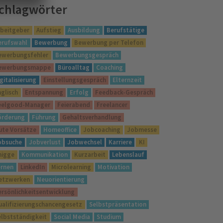
chlagwörter
rbeitgeber
Aufstieg
Ausbildung
Berufstätige
erufswahl
Bewerbung
Bewerbung per Telefon
ewerbungsfehler
Bewerbungsgespräch
ewerbungsmappe
Büroalltag
Coaching
gitalisierung
Einstellungsgespräch
Elternzeit
nglisch
Entspannung
Erfolg
Feedback-Gespräch
eelgood-Manager
Feierabend
Freelancer
örderung
Führung
Gehaltsverhandlung
ute Vorsätze
Homeoffice
Jobcoaching
Jobmesse
obsuche
Jobverlust
Jobwechsel
Karriere
KI
nigge
Kommunikation
Kurzarbeit
Lebenslauf
ernen
LinkedIn
Microlearning
Motivation
etzwerken
Neuorientierung
ersönlichkeitsentwicklung
ualifizierungschancengesetz
Selbstpräsentation
elbstständigkeit
Social Media
Studium