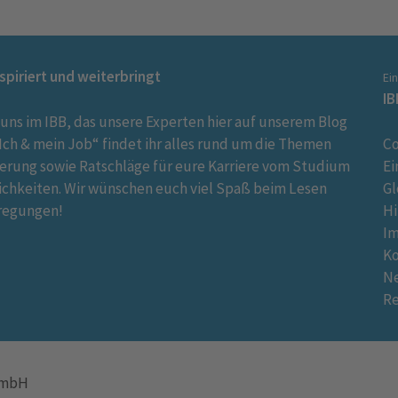
nspiriert und weiterbringt
Ei
IB
 uns im IBB, das unsere Experten hier auf unserem Blog
ch & mein Job“ findet ihr alles rund um die Themen
Co
ierung sowie Ratschläge für eure Karriere vom Studium
Ei
ichkeiten. Wir wünschen euch viel Spaß beim Lesen
Gl
regungen!
Hi
I
K
Ne
R
 GmbH