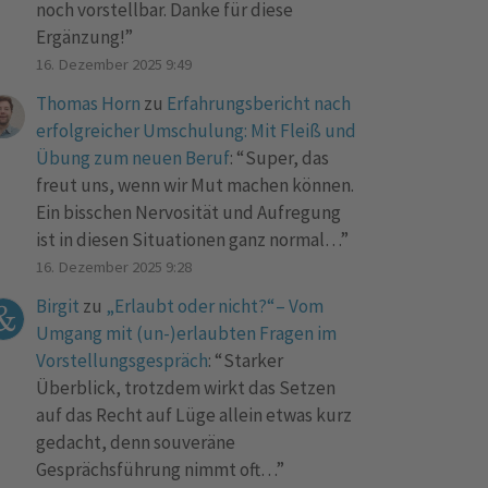
noch vorstellbar. Danke für diese
Ergänzung!
”
16. Dezember 2025 9:49
Thomas Horn
zu
Erfahrungsbericht nach
erfolgreicher Umschulung: Mit Fleiß und
Übung zum neuen Beruf
: “
Super, das
freut uns, wenn wir Mut machen können.
Ein bisschen Nervosität und Aufregung
ist in diesen Situationen ganz normal…
”
16. Dezember 2025 9:28
Birgit
zu
„Erlaubt oder nicht?“– Vom
Umgang mit (un-)erlaubten Fragen im
Vorstellungsgespräch
: “
Starker
Überblick, trotzdem wirkt das Setzen
auf das Recht auf Lüge allein etwas kurz
gedacht, denn souveräne
Gesprächsführung nimmt oft…
”