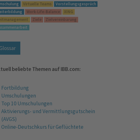
mschulung
Virtuelle Teams
Vorstellungsgespräch
eiterbildung
Work-Life-Balance
XING
eitmanagement
Ziele
Zielvereinbarung
usammenarbeit
Glossar
tuell beliebte Themen auf IBB.com:
Fortbildung
Umschulungen
Top 10 Umschulungen
Aktivierungs- und Vermittlungsgutschein
(AVGS)
Online-Deutschkurs für Geflüchtete