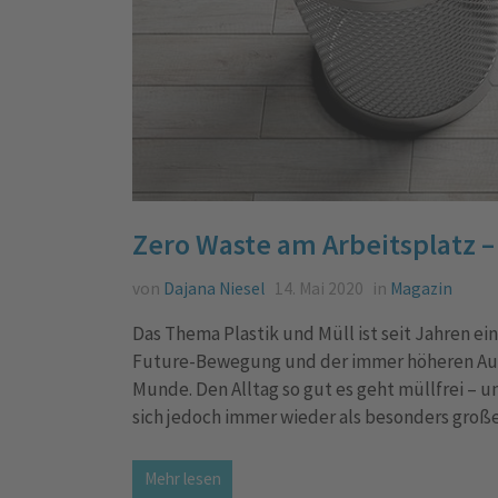
Zero Waste am Arbeitsplatz –
von
Dajana Niesel
14. Mai 2020
in
Magazin
Das Thema Plastik und Müll ist seit Jahren ei
Future-Bewegung und der immer höheren Aufm
Munde. Den Alltag so gut es geht müllfrei – u
sich jedoch immer wieder als besonders groß
Mehr lesen