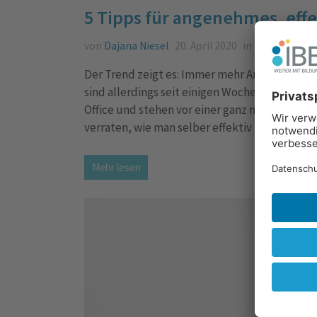
5 Tipps für angenehmes, effe
von
Dajana Niesel
20. April 2020
in
Digitales
,
Kar
Der Trend zeigt es: Immer mehr Arbeitnehmer 
sind allerdings seit einigen Wochen viele Men
Office und stehen vor einer ganz neuen Aufga
verraten, wie man selber effektiv und vor all
Mehr lesen