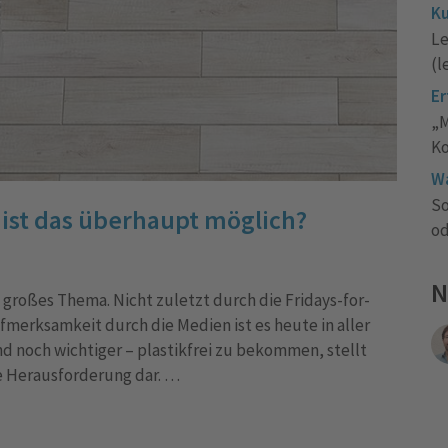
Ku
Le
(l
Er
„M
Ko
Wa
So
 ist das überhaupt möglich?
od
N
n großes Thema. Nicht zuletzt durch die Fridays-for-
erksamkeit durch die Medien ist es heute in aller
nd noch wichtiger – plastikfrei zu bekommen, stellt
e Herausforderung dar. …