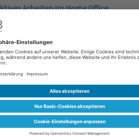
ktives Arbeiten im Home Office
riere
,
Magazin
arbeiten im Home Office. Durch die aktuelle Situation
schen mehr – vielleicht sogar das erste Mal – im Home
be und Herausforderung. Ich möchte dir 5 Tipps
em …