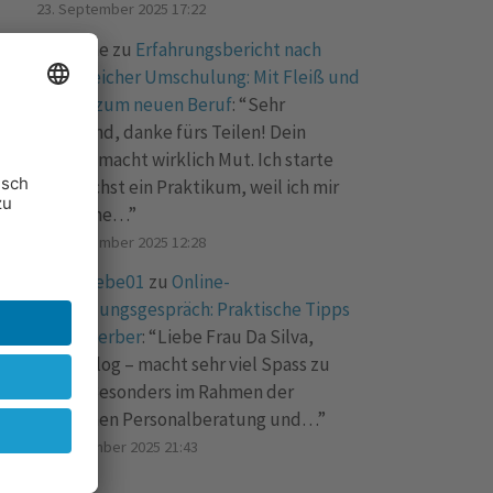
23. September 2025 17:22
Marianne
zu
Erfahrungsbericht nach
erfolgreicher Umschulung: Mit Fleiß und
Übung zum neuen Beruf
: “
Sehr
spannend, danke fürs Teilen! Dein
Bericht macht wirklich Mut. Ich starte
demnächst ein Praktikum, weil ich mir
auch eine…
”
15. September 2025 12:28
Bueroliebe01
zu
Online-
Vorstellungsgespräch: Praktische Tipps
für Bewerber
: “
Liebe Frau Da Silva,
toller Blog – macht sehr viel Spass zu
lesen! Besonders im Rahmen der
modernen Personalberatung und…
”
1. September 2025 21:43