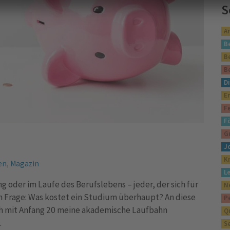
S
A
B
B
B
Di
E
F
F
G
J
K
en
,
Magazin
L
g oder im Laufe des Berufslebens – jeder, der sich für
N
en Frage: Was kostet ein Studium überhaupt? An diese
P
 ich mit Anfang 20 meine akademische Laufbahn
Q
…
S