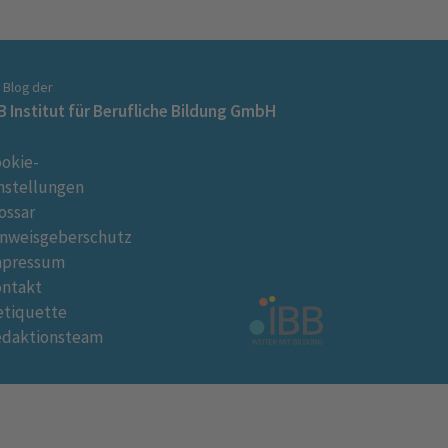
n Blog der
B Institut für Berufliche Bildung GmbH
okie-
nstellungen
ossar
nweisgeberschutz
mpressum
ontakt
tiquette
edaktionsteam