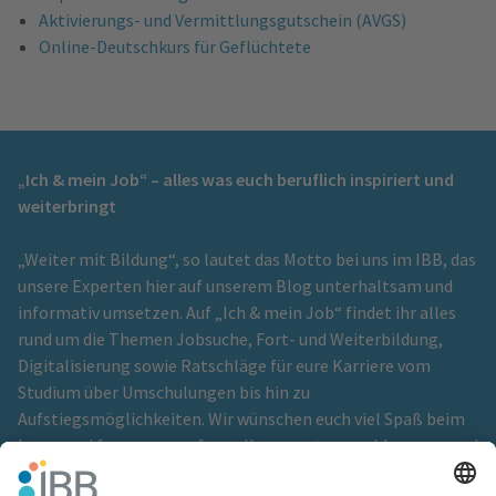
Aktivierungs- und Vermittlungsgutschein (AVGS)
Online-Deutschkurs für Geflüchtete
„Ich & mein Job“ – alles was euch beruflich inspiriert und
weiterbringt
„Weiter mit Bildung“, so lautet das Motto bei uns im IBB, das
unsere Experten hier auf unserem Blog unterhaltsam und
informativ umsetzen. Auf „Ich & mein Job“ findet ihr alles
rund um die Themen Jobsuche, Fort- und Weiterbildung,
Digitalisierung sowie Ratschläge für eure Karriere vom
Studium über Umschulungen bis hin zu
Aufstiegsmöglichkeiten. Wir wünschen euch viel Spaß beim
Lesen und freuen uns auf eure Kommentare und Anregungen!