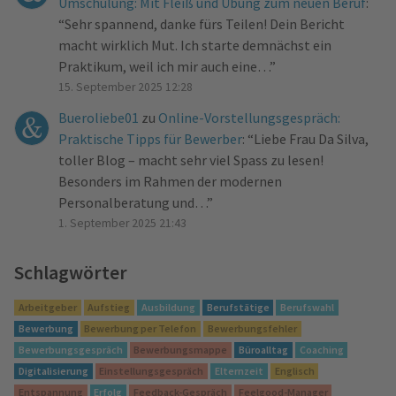
Umschulung: Mit Fleiß und Übung zum neuen Beruf
:
“
Sehr spannend, danke fürs Teilen! Dein Bericht
macht wirklich Mut. Ich starte demnächst ein
Praktikum, weil ich mir auch eine…
”
15. September 2025 12:28
Bueroliebe01
zu
Online-Vorstellungsgespräch:
Praktische Tipps für Bewerber
: “
Liebe Frau Da Silva,
toller Blog – macht sehr viel Spass zu lesen!
Besonders im Rahmen der modernen
Personalberatung und…
”
1. September 2025 21:43
Schlagwörter
Arbeitgeber
Aufstieg
Ausbildung
Berufstätige
Berufswahl
Bewerbung
Bewerbung per Telefon
Bewerbungsfehler
Bewerbungsgespräch
Bewerbungsmappe
Büroalltag
Coaching
Digitalisierung
Einstellungsgespräch
Elternzeit
Englisch
Entspannung
Erfolg
Feedback-Gespräch
Feelgood-Manager