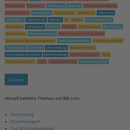
Feierabend
Freelancer
Förderung
Führung
Gehaltsverhandlung
Gute Vorsätze
Homeoffice
Jobcoaching
Jobmesse
Jobsuche
Jobverlust
Jobwechsel
Karriere
KI
Knigge
Kommunikation
Kurzarbeit
Lebenslauf
Lernen
LinkedIn
Microlearning
Motivation
Netzwerken
Neuorientierung
Persönlichkeitsentwicklung
Qualifizierungschancengesetz
Selbstpräsentation
Selbstständigkeit
Social Media
Studium
Umschulung
Virtuelle Teams
Vorstellungsgespräch
Weiterbildung
Work-Life-Balance
XING
Zeitmanagement
Ziele
Zielvereinbarung
Zusammenarbeit
Glossar
Aktuell beliebte Themen auf IBB.com:
Fortbildung
Umschulungen
Top 10 Umschulungen