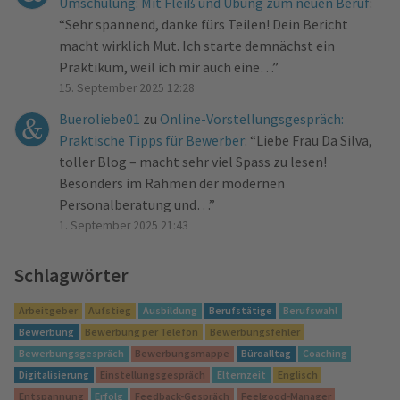
Umschulung: Mit Fleiß und Übung zum neuen Beruf
:
“
Sehr spannend, danke fürs Teilen! Dein Bericht
macht wirklich Mut. Ich starte demnächst ein
Praktikum, weil ich mir auch eine…
”
15. September 2025 12:28
Bueroliebe01
zu
Online-Vorstellungsgespräch:
Praktische Tipps für Bewerber
: “
Liebe Frau Da Silva,
toller Blog – macht sehr viel Spass zu lesen!
Besonders im Rahmen der modernen
Personalberatung und…
”
1. September 2025 21:43
Schlagwörter
Arbeitgeber
Aufstieg
Ausbildung
Berufstätige
Berufswahl
Bewerbung
Bewerbung per Telefon
Bewerbungsfehler
Bewerbungsgespräch
Bewerbungsmappe
Büroalltag
Coaching
Digitalisierung
Einstellungsgespräch
Elternzeit
Englisch
Entspannung
Erfolg
Feedback-Gespräch
Feelgood-Manager