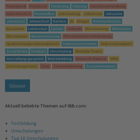
Feierabend
Freelancer
Förderung
Führung
Gehaltsverhandlung
Gute Vorsätze
Homeoffice
Jobcoaching
Jobmesse
Jobsuche
Jobverlust
Jobwechsel
Karriere
KI
Knigge
Kommunikation
Kurzarbeit
Lebenslauf
Lernen
LinkedIn
Microlearning
Motivation
Netzwerken
Neuorientierung
Persönlichkeitsentwicklung
Qualifizierungschancengesetz
Selbstpräsentation
Selbstständigkeit
Social Media
Studium
Umschulung
Virtuelle Teams
Vorstellungsgespräch
Weiterbildung
Work-Life-Balance
XING
Zeitmanagement
Ziele
Zielvereinbarung
Zusammenarbeit
Glossar
Aktuell beliebte Themen auf IBB.com:
Fortbildung
Umschulungen
Top 10 Umschulungen