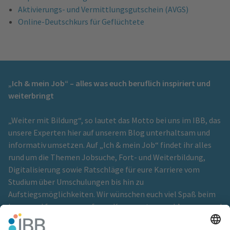
Aktivierungs- und Vermittlungsgutschein (AVGS)
Online-Deutschkurs für Geflüchtete
„Ich & mein Job“ – alles was euch beruflich inspiriert und
weiterbringt
„Weiter mit Bildung“, so lautet das Motto bei uns im IBB, das
unsere Experten hier auf unserem Blog unterhaltsam und
informativ umsetzen. Auf „Ich & mein Job“ findet ihr alles
rund um die Themen Jobsuche, Fort- und Weiterbildung,
Digitalisierung sowie Ratschläge für eure Karriere vom
Studium über Umschulungen bis hin zu
Aufstiegsmöglichkeiten. Wir wünschen euch viel Spaß beim
Lesen und freuen uns auf eure Kommentare und Anregungen!