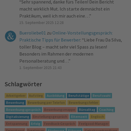
“
Sehr spannend, danke fürs Teilen! Dein Bericht
macht wirklich Mut. Ich starte demnächst ein
Praktikum, weil ich mir auch eine…
”
15. September 2025 12:28
Bueroliebe01
zu
Online-Vorstellungsgespräch:
Praktische Tipps für Bewerber
: “
Liebe Frau Da Silva,
toller Blog – macht sehr viel Spass zu lesen!
Besonders im Rahmen der modernen
Personalberatung und…
”
1. September 2025 21:43
Schlagwörter
Arbeitgeber
Aufstieg
Ausbildung
Berufstätige
Berufswahl
Bewerbung
Bewerbung per Telefon
Bewerbungsfehler
Bewerbungsgespräch
Bewerbungsmappe
Büroalltag
Coaching
Digitalisierung
Einstellungsgespräch
Elternzeit
Englisch
Entspannung
Erfolg
Feedback-Gespräch
Feelgood-Manager
Feierabend
Freelancer
Förderung
Führung
Gehaltsverhandlung