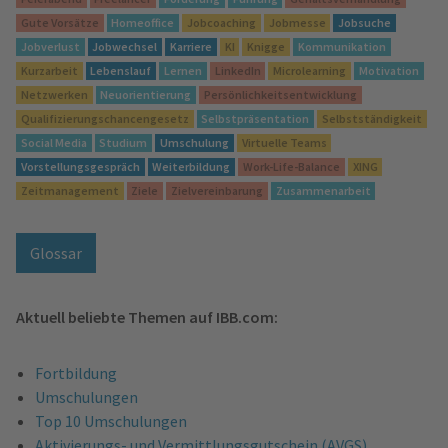
Gute Vorsätze
Homeoffice
Jobcoaching
Jobmesse
Jobsuche
Jobverlust
Jobwechsel
Karriere
KI
Knigge
Kommunikation
Kurzarbeit
Lebenslauf
Lernen
LinkedIn
Microlearning
Motivation
Netzwerken
Neuorientierung
Persönlichkeitsentwicklung
Qualifizierungschancengesetz
Selbstpräsentation
Selbstständigkeit
Social Media
Studium
Umschulung
Virtuelle Teams
Vorstellungsgespräch
Weiterbildung
Work-Life-Balance
XING
Zeitmanagement
Ziele
Zielvereinbarung
Zusammenarbeit
Glossar
Aktuell beliebte Themen auf IBB.com:
Fortbildung
Umschulungen
Top 10 Umschulungen
Aktivierungs- und Vermittlungsgutschein (AVGS)