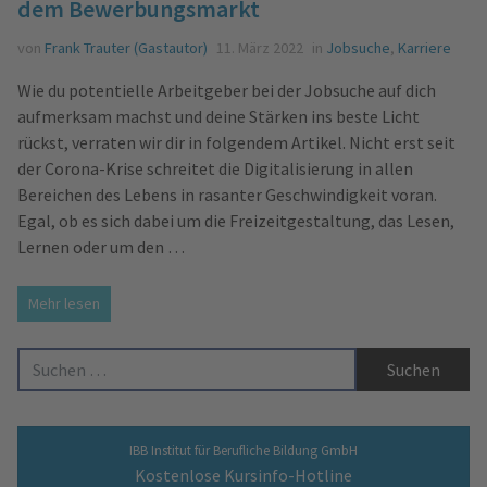
dem Bewerbungsmarkt
von
Frank Trauter (Gastautor)
11. März 2022
in
Jobsuche
,
Karriere
Wie du potentielle Arbeitgeber bei der Jobsuche auf dich
aufmerksam machst und deine Stärken ins beste Licht
rückst, verraten wir dir in folgendem Artikel. Nicht erst seit
der Corona-Krise schreitet die Digitalisierung in allen
Bereichen des Lebens in rasanter Geschwindigkeit voran.
Egal, ob es sich dabei um die Freizeitgestaltung, das Lesen,
Lernen oder um den …
Mehr lesen
Suche nach:
IBB Institut für Berufliche Bildung GmbH
Kostenlose Kursinfo-Hotline