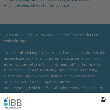
Online-Deutschkurs für Geflüchtete
„Ich & mein Job“ – alles was euch beruflich inspiriert und
weiterbringt
„Weiter mit Bildung“, so lautet das Motto bei uns im IBB, das
unsere Experten hier auf unserem Blog unterhaltsam und
informativ umsetzen. Auf „Ich & mein Job“ findet ihr alles
rund um die Themen Jobsuche, Fort- und Weiterbildung,
Digitalisierung sowie Ratschläge für eure Karriere vom
Studium über Umschulungen bis hin zu
Aufstiegsmöglichkeiten. Wir wünschen euch viel Spaß beim
Lesen und freuen uns auf eure Kommentare und Anregungen!
Ein Blog der