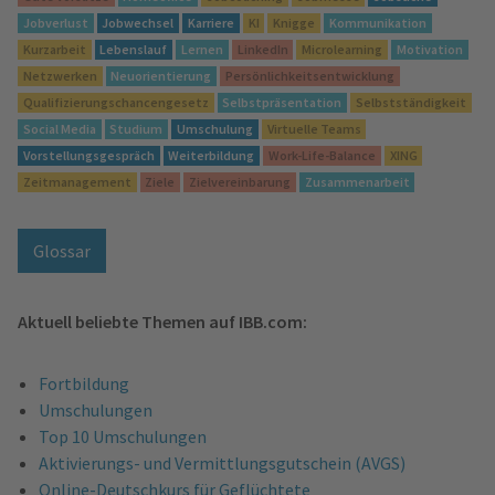
Jobverlust
Jobwechsel
Karriere
KI
Knigge
Kommunikation
Kurzarbeit
Lebenslauf
Lernen
LinkedIn
Microlearning
Motivation
Netzwerken
Neuorientierung
Persönlichkeitsentwicklung
Qualifizierungschancengesetz
Selbstpräsentation
Selbstständigkeit
Social Media
Studium
Umschulung
Virtuelle Teams
Vorstellungsgespräch
Weiterbildung
Work-Life-Balance
XING
Zeitmanagement
Ziele
Zielvereinbarung
Zusammenarbeit
Glossar
Aktuell beliebte Themen auf IBB.com:
Fortbildung
Umschulungen
Top 10 Umschulungen
Aktivierungs- und Vermittlungsgutschein (AVGS)
Online-Deutschkurs für Geflüchtete