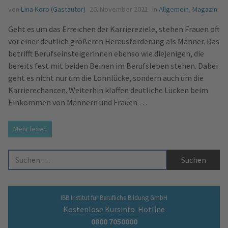
von
Lina Korb (Gastautor)
26. November 2021
in
Allgemein
,
Magazin
Geht es um das Erreichen der Karriereziele, stehen Frauen oft
vor einer deutlich größeren Herausforderung als Männer. Das
betrifft Berufseinsteigerinnen ebenso wie diejenigen, die
bereits fest mit beiden Beinen im Berufsleben stehen. Dabei
geht es nicht nur um die Lohnlücke, sondern auch um die
Karrierechancen. Weiterhin klaffen deutliche Lücken beim
Einkommen von Männern und Frauen …
Mehr lesen
Suche nach:
IBB Institut für Berufliche Bildung GmbH
Kostenlose Kursinfo-Hotline
0800 7050000