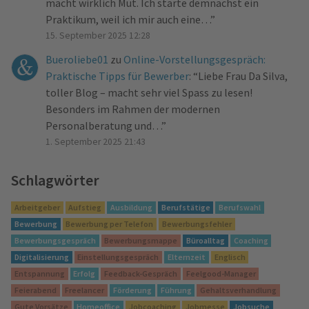
macht wirklich Mut. Ich starte demnächst ein
Praktikum, weil ich mir auch eine…
”
15. September 2025 12:28
Bueroliebe01
zu
Online-Vorstellungsgespräch:
Praktische Tipps für Bewerber
: “
Liebe Frau Da Silva,
toller Blog – macht sehr viel Spass zu lesen!
Besonders im Rahmen der modernen
Personalberatung und…
”
1. September 2025 21:43
Schlagwörter
Arbeitgeber
Aufstieg
Ausbildung
Berufstätige
Berufswahl
Bewerbung
Bewerbung per Telefon
Bewerbungsfehler
Bewerbungsgespräch
Bewerbungsmappe
Büroalltag
Coaching
Digitalisierung
Einstellungsgespräch
Elternzeit
Englisch
Entspannung
Erfolg
Feedback-Gespräch
Feelgood-Manager
Feierabend
Freelancer
Förderung
Führung
Gehaltsverhandlung
Gute Vorsätze
Homeoffice
Jobcoaching
Jobmesse
Jobsuche