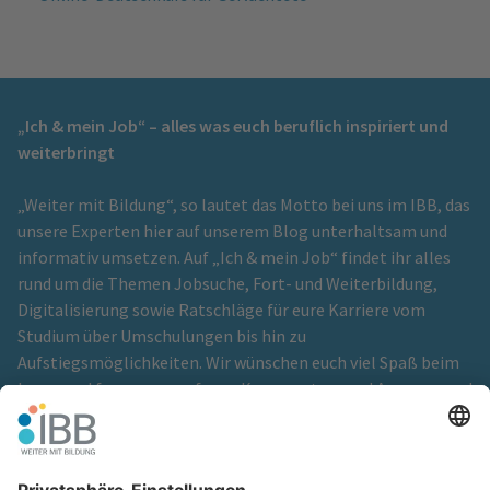
„Ich & mein Job“ – alles was euch beruflich inspiriert und
weiterbringt
„Weiter mit Bildung“, so lautet das Motto bei uns im IBB, das
unsere Experten hier auf unserem Blog unterhaltsam und
informativ umsetzen. Auf „Ich & mein Job“ findet ihr alles
rund um die Themen Jobsuche, Fort- und Weiterbildung,
Digitalisierung sowie Ratschläge für eure Karriere vom
Studium über Umschulungen bis hin zu
Aufstiegsmöglichkeiten. Wir wünschen euch viel Spaß beim
Lesen und freuen uns auf eure Kommentare und Anregungen!
Ein Blog der
IBB Institut für Berufliche Bildung GmbH