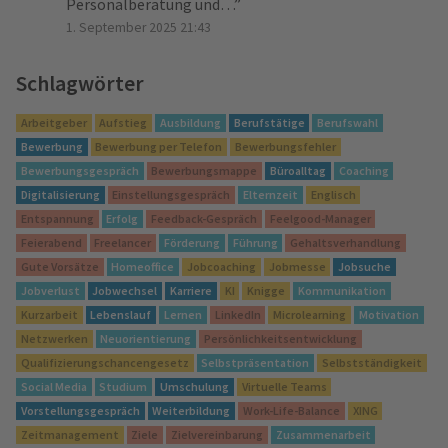
Personalberatung und…
”
1. September 2025 21:43
Schlagwörter
Arbeitgeber
Aufstieg
Ausbildung
Berufstätige
Berufswahl
Bewerbung
Bewerbung per Telefon
Bewerbungsfehler
Bewerbungsgespräch
Bewerbungsmappe
Büroalltag
Coaching
Digitalisierung
Einstellungsgespräch
Elternzeit
Englisch
Entspannung
Erfolg
Feedback-Gespräch
Feelgood-Manager
Feierabend
Freelancer
Förderung
Führung
Gehaltsverhandlung
Gute Vorsätze
Homeoffice
Jobcoaching
Jobmesse
Jobsuche
Jobverlust
Jobwechsel
Karriere
KI
Knigge
Kommunikation
Kurzarbeit
Lebenslauf
Lernen
LinkedIn
Microlearning
Motivation
Netzwerken
Neuorientierung
Persönlichkeitsentwicklung
Qualifizierungschancengesetz
Selbstpräsentation
Selbstständigkeit
Social Media
Studium
Umschulung
Virtuelle Teams
Vorstellungsgespräch
Weiterbildung
Work-Life-Balance
XING
Zeitmanagement
Ziele
Zielvereinbarung
Zusammenarbeit