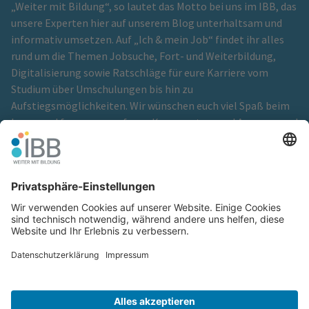
„Weiter mit Bildung“, so lautet das Motto bei uns im IBB, das
unsere Experten hier auf unserem Blog unterhaltsam und
informativ umsetzen. Auf „Ich & mein Job“ findet ihr alles
rund um die Themen Jobsuche, Fort- und Weiterbildung,
Digitalisierung sowie Ratschläge für eure Karriere vom
Studium über Umschulungen bis hin zu
Aufstiegsmöglichkeiten. Wir wünschen euch viel Spaß beim
Lesen und freuen uns auf eure Kommentare und Anregungen!
Ein Blog der
IBB Institut für Berufliche Bildung GmbH
Cookie-Einstellungen
Glossar
Hinweisgeberschutz
Impressum
Kontakt
Netiquette
Redaktionsteam