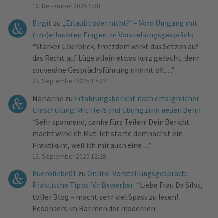
16. Dezember 2025 9:28
Birgit
zu
„Erlaubt oder nicht?“– Vom Umgang mit
(un-)erlaubten Fragen im Vorstellungsgespräch
:
“
Starker Überblick, trotzdem wirkt das Setzen auf
das Recht auf Lüge allein etwas kurz gedacht, denn
souveräne Gesprächsführung nimmt oft…
”
23. September 2025 17:22
Marianne
zu
Erfahrungsbericht nach erfolgreicher
Umschulung: Mit Fleiß und Übung zum neuen Beruf
:
“
Sehr spannend, danke fürs Teilen! Dein Bericht
macht wirklich Mut. Ich starte demnächst ein
Praktikum, weil ich mir auch eine…
”
15. September 2025 12:28
Bueroliebe01
zu
Online-Vorstellungsgespräch:
Praktische Tipps für Bewerber
: “
Liebe Frau Da Silva,
toller Blog – macht sehr viel Spass zu lesen!
Besonders im Rahmen der modernen