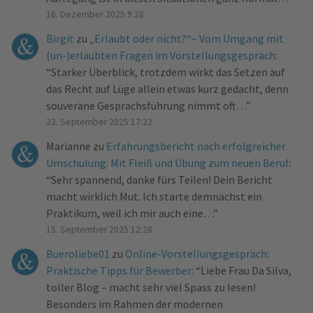
16. Dezember 2025 9:28
Birgit
zu
„Erlaubt oder nicht?“– Vom Umgang mit
(un-)erlaubten Fragen im Vorstellungsgespräch
:
“
Starker Überblick, trotzdem wirkt das Setzen auf
das Recht auf Lüge allein etwas kurz gedacht, denn
souveräne Gesprächsführung nimmt oft…
”
23. September 2025 17:22
Marianne
zu
Erfahrungsbericht nach erfolgreicher
Umschulung: Mit Fleiß und Übung zum neuen Beruf
:
“
Sehr spannend, danke fürs Teilen! Dein Bericht
macht wirklich Mut. Ich starte demnächst ein
Praktikum, weil ich mir auch eine…
”
15. September 2025 12:28
Bueroliebe01
zu
Online-Vorstellungsgespräch:
Praktische Tipps für Bewerber
: “
Liebe Frau Da Silva,
toller Blog – macht sehr viel Spass zu lesen!
Besonders im Rahmen der modernen