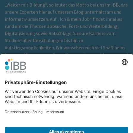
„Weiter mit Bildung“, so lautet das Motto bei uns im IBB, das
unsere Experten hier auf unserem Blog unterhaltsam und
informativ umsetzen. Auf „Ich & mein Job“ findet ihr alles
rund um die Themen Jobsuche, Fort- und Weiterbildung,
Digitalisierung sowie Ratschläge für eure Karriere vom
Studium über Umschulungen bis hin zu
Aufstiegsmöglichkeiten. Wir wünschen euch viel Spaß beim
Lesen und freuen uns auf eure Kommentare und Anregungen!
Ein Blog der
IBB Institut für Berufliche Bildung GmbH
Cookie-Einstellungen
Glossar
Hinweisgeberschutz
Impressum
Kontakt
Netiquette