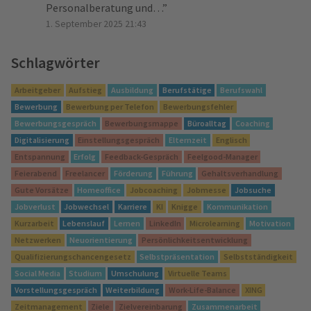
Personalberatung und…
”
1. September 2025 21:43
Schlagwörter
Arbeitgeber
Aufstieg
Ausbildung
Berufstätige
Berufswahl
Bewerbung
Bewerbung per Telefon
Bewerbungsfehler
Bewerbungsgespräch
Bewerbungsmappe
Büroalltag
Coaching
Digitalisierung
Einstellungsgespräch
Elternzeit
Englisch
Entspannung
Erfolg
Feedback-Gespräch
Feelgood-Manager
Feierabend
Freelancer
Förderung
Führung
Gehaltsverhandlung
Gute Vorsätze
Homeoffice
Jobcoaching
Jobmesse
Jobsuche
Jobverlust
Jobwechsel
Karriere
KI
Knigge
Kommunikation
Kurzarbeit
Lebenslauf
Lernen
LinkedIn
Microlearning
Motivation
Netzwerken
Neuorientierung
Persönlichkeitsentwicklung
Qualifizierungschancengesetz
Selbstpräsentation
Selbstständigkeit
Social Media
Studium
Umschulung
Virtuelle Teams
Vorstellungsgespräch
Weiterbildung
Work-Life-Balance
XING
Zeitmanagement
Ziele
Zielvereinbarung
Zusammenarbeit