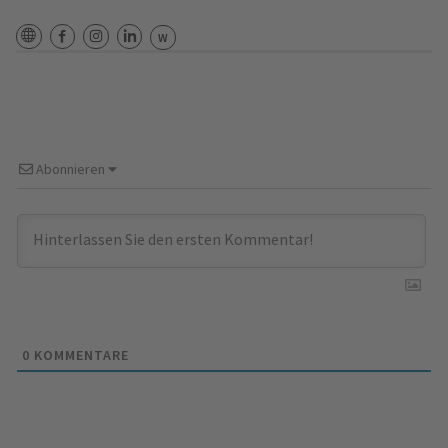
W
Website
URL des Facebook Profils
Instagram-Profil-URL
LinkedIn-Profil-URL
Wikipedia-Seite über dich(wenn eine existie
Abonnieren
0
KOMMENTARE