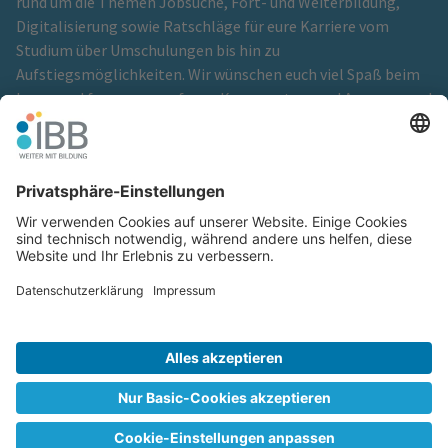
rund um die Themen Jobsuche, Fort- und Weiterbildung,
Digitalisierung sowie Ratschläge für eure Karriere vom
Studium über Umschulungen bis hin zu
Aufstiegsmöglichkeiten. Wir wünschen euch viel Spaß beim
Lesen und freuen uns auf eure Kommentare und Anregungen!
Ein Blog der
IBB Institut für Berufliche Bildung GmbH
Cookie-Einstellungen
Glossar
Hinweisgeberschutz
Impressum
Kontakt
Netiquette
Redaktionsteam