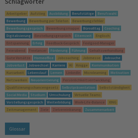
Schlagwörter
Arbeitgeber
Aufstieg
Ausbildung
Berufstätige
Berufswahl
Bewerbung
Bewerbung per Telefon
Bewerbungsfehler
Bewerbungsgespräch
Bewerbungsmappe
Büroalltag
Coaching
Digitalisierung
Einstellungsgespräch
Elternzeit
Englisch
Entspannung
Erfolg
Feedback-Gespräch
Feelgood-Manager
Feierabend
Freelancer
Förderung
Führung
Gehaltsverhandlung
Gute Vorsätze
Homeoffice
Jobcoaching
Jobmesse
Jobsuche
Jobverlust
Jobwechsel
Karriere
KI
Knigge
Kommunikation
Kurzarbeit
Lebenslauf
Lernen
LinkedIn
Microlearning
Motivation
Netzwerken
Neuorientierung
Persönlichkeitsentwicklung
Qualifizierungschancengesetz
Selbstpräsentation
Selbstständigkeit
Social Media
Studium
Umschulung
Virtuelle Teams
Vorstellungsgespräch
Weiterbildung
Work-Life-Balance
XING
Zeitmanagement
Ziele
Zielvereinbarung
Zusammenarbeit
Glossar