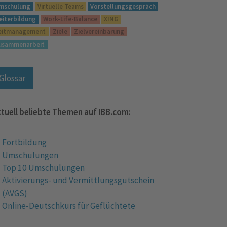
mschulung
Virtuelle Teams
Vorstellungsgespräch
eiterbildung
Work-Life-Balance
XING
eitmanagement
Ziele
Zielvereinbarung
usammenarbeit
Glossar
tuell beliebte Themen auf IBB.com:
Fortbildung
Umschulungen
Top 10 Umschulungen
Aktivierungs- und Vermittlungsgutschein
(AVGS)
Online-Deutschkurs für Geflüchtete