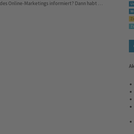
es Online-Marketings informiert? Dann habt …
U
W
Z
Z
Ak