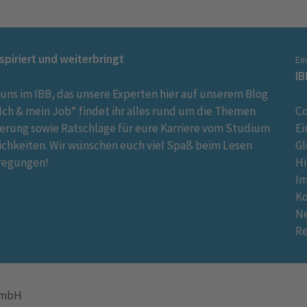
nspiriert und weiterbringt
Ei
IB
 uns im IBB, das unsere Experten hier auf unserem Blog
ch & mein Job“ findet ihr alles rund um die Themen
Co
ierung sowie Ratschläge für eure Karriere vom Studium
Ei
ichkeiten. Wir wünschen euch viel Spaß beim Lesen
Gl
regungen!
Hi
I
K
Ne
R
 GmbH