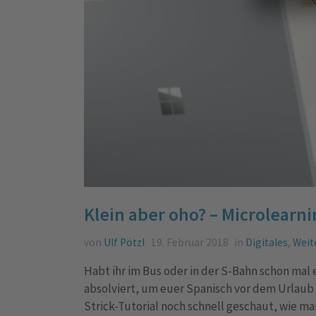
Klein aber oho? – Microlearn
von
Ulf Pötzl
19. Februar 2018
in
Digitales
,
Weit
Habt ihr im Bus oder in der S-Bahn schon ma
absolviert, um euer Spanisch vor dem Urlaub
Strick-Tutorial noch schnell geschaut, wie m