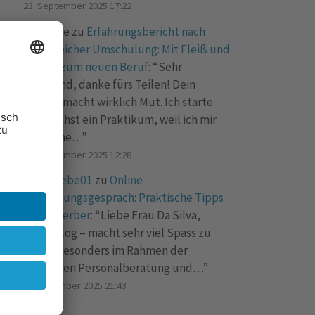
23. September 2025 17:22
Marianne
zu
Erfahrungsbericht nach
erfolgreicher Umschulung: Mit Fleiß und
Übung zum neuen Beruf
: “
Sehr
spannend, danke fürs Teilen! Dein
Bericht macht wirklich Mut. Ich starte
demnächst ein Praktikum, weil ich mir
auch eine…
”
15. September 2025 12:28
Bueroliebe01
zu
Online-
Vorstellungsgespräch: Praktische Tipps
für Bewerber
: “
Liebe Frau Da Silva,
toller Blog – macht sehr viel Spass zu
lesen! Besonders im Rahmen der
modernen Personalberatung und…
”
1. September 2025 21:43