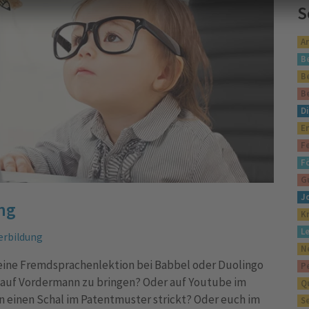
S
A
B
B
B
Di
E
F
F
G
J
ing
K
L
erbildung
N
l eine Fremdsprachenlektion bei Babbel oder Duolingo
P
 auf Vordermann zu bringen? Oder auf Youtube im
Q
an einen Schal im Patentmuster strickt? Oder euch im
S