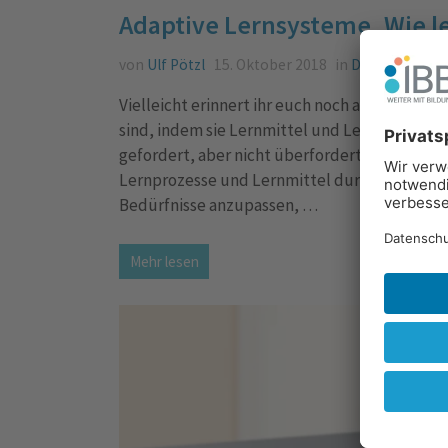
Adaptive Lernsysteme. Wie l
von
Ulf Pötzl
15. Oktober 2018
in
Digitales
,
Weit
Vielleicht erinnert ihr euch noch an Lehrer au
sind, indem sie Lernmittel und Lernmethode
gefordert, aber nicht überfordert haben. Neb
Lernprozesse und Lernmittel durch Beobachtu
Bedürfnisse anzupassen, …
Mehr lesen