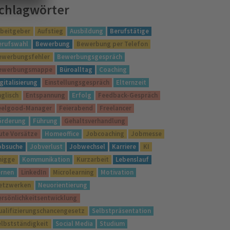
chlagwörter
rbeitgeber
Aufstieg
Ausbildung
Berufstätige
erufswahl
Bewerbung
Bewerbung per Telefon
ewerbungsfehler
Bewerbungsgespräch
ewerbungsmappe
Büroalltag
Coaching
gitalisierung
Einstellungsgespräch
Elternzeit
nglisch
Entspannung
Erfolg
Feedback-Gespräch
eelgood-Manager
Feierabend
Freelancer
örderung
Führung
Gehaltsverhandlung
ute Vorsätze
Homeoffice
Jobcoaching
Jobmesse
obsuche
Jobverlust
Jobwechsel
Karriere
KI
nigge
Kommunikation
Kurzarbeit
Lebenslauf
ernen
LinkedIn
Microlearning
Motivation
etzwerken
Neuorientierung
ersönlichkeitsentwicklung
ualifizierungschancengesetz
Selbstpräsentation
elbstständigkeit
Social Media
Studium