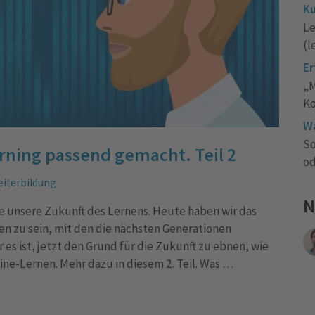
Ku
Le
(l
Er
„M
Ko
Wa
So
rning passend gemacht. Teil 2
od
iterbildung
N
 unsere Zukunft des Lernens. Heute haben wir das
ien zu sein, mit den die nächsten Generationen
es ist, jetzt den Grund für die Zukunft zu ebnen, wie
ne-Lernen. Mehr dazu in diesem 2. Teil. Was …