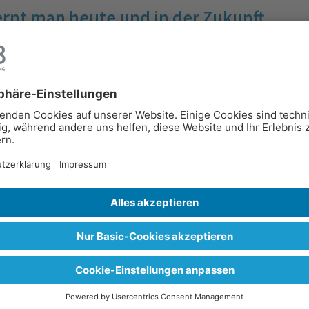
ernt man heute und in der Zukunft
erbildung
s eurer Kindheit, die individuell auf euch eingegangen
n an euch angepasst haben, euch gefördert und
en vielen anderen Merkmalen ist es diese Fähigkeit,
ng und Analyse der Lerner an deren individuellen