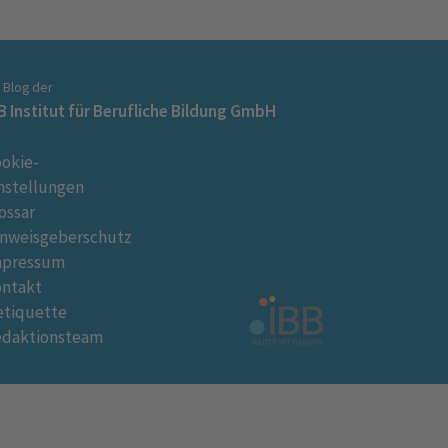
n Blog der
B Institut für Berufliche Bildung GmbH
okie-
nstellungen
ossar
nweisgeberschutz
mpressum
ontakt
tiquette
edaktionsteam