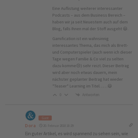
Eine Auflistung weiterer interessanter
Podcasts – aus dem Business Bereich –
haben wir ja seit Neuestem auch auf dem
Blog, falls Ihnen mal der Stoff ausgeht 😃.
Gamification ist ein wahnsinnig
interessantes Thema, das mich als Brett-
und Computerspieler (auch wenn ich dieser
Tage wegen Familie & Co viel zu selten
dazu komme😒) sehr reizt. Dieser Beitrag
wird aber noch etwas dauern, mein
nächster geplanter Beitrag hat wieder
*Teaser* Learning im Titel……😃
Antworten
0
Gast
Dora
20. Februar 2018 18:29
Ein guter Artikel, es wird spannend zu sehen sein, wie