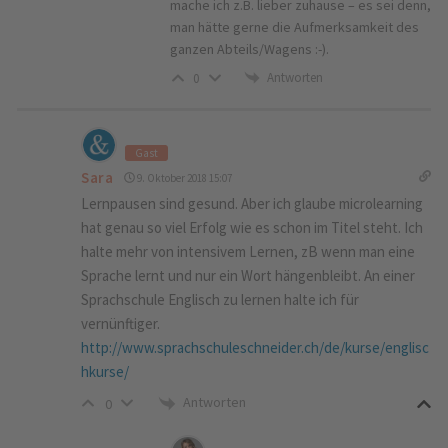
mache ich z.B. lieber zuhause – es sei denn,
man hätte gerne die Aufmerksamkeit des
ganzen Abteils/Wagens :-).
Antworten
0
Gast
Sara
9. Oktober 2018 15:07
Lernpausen sind gesund. Aber ich glaube microlearning
hat genau so viel Erfolg wie es schon im Titel steht. Ich
halte mehr von intensivem Lernen, zB wenn man eine
Sprache lernt und nur ein Wort hängenbleibt. An einer
Sprachschule Englisch zu lernen halte ich für
vernünftiger.
http://www.sprachschuleschneider.ch/de/kurse/englisc
hkurse/
Antworten
0