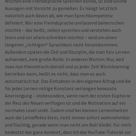
Wochen eine Fremdsprache sprechen könne, so sind solche
Aussagen mit Vorsicht zu genießen. Es hängt letztlich
natürlich auch davon ab, wie man Sprechkompetenz
definiert. Wer eine Fremdsprache umfassend beherrschen
möchte – das heißt, neben sprechen und verstehen auch
lesen und vor allem schreiben möchte – wird um einen
längeren „richtigen“ Sprachkurs nicht herumkommen.
Außerdem spielen die Zeit und Disziplin, die man fürs Lernen
aufwendet, eine große Rolle. In anderen Worten: Nur, weil
man nun theoretisch überall und zu jeder Zeit Microlearning
betreiben kann, heißt es nicht, dass man es auch
automatisch tut. Das Eintakten in den eigenen Alltag und die
für jedes Lernen nötige Konstanz verlangen bewusste
Anstrengung – insbesondere, wenn nach der ersten Euphorie
der Reiz des Neuen verflogen ist und die Motivation auf ein
normales Level sinkt. Zudem sind bei kleinen Lerneinheiten
auch die Lerneffekte klein, nicht immer sofort wahrnehmbar
und flüchtig, gerade wenn man nicht am Ball bleibt. Für mich
bedeutet das ganz konkret, dass ich das YouTube-Tutorial zur