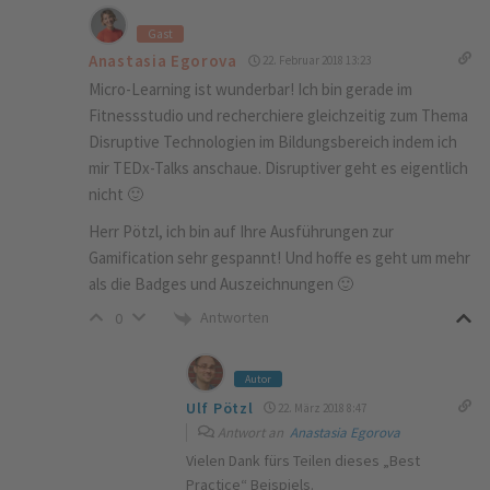
Gast
Anastasia Egorova
22. Februar 2018 13:23
Micro-Learning ist wunderbar! Ich bin gerade im
Fitnessstudio und recherchiere gleichzeitig zum Thema
Disruptive Technologien im Bildungsbereich indem ich
mir TEDx-Talks anschaue. Disruptiver geht es eigentlich
nicht 🙂
Herr Pötzl, ich bin auf Ihre Ausführungen zur
Gamification sehr gespannt! Und hoffe es geht um mehr
als die Badges und Auszeichnungen 🙂
Antworten
0
Autor
Ulf Pötzl
22. März 2018 8:47
Antwort an
Anastasia Egorova
Vielen Dank fürs Teilen dieses „Best
Practice“ Beispiels.