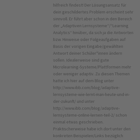
hilfreich findest! Der Lösungsansatz für
dein geschildertes Problem erscheint sehr
sinnvoll. Er führt aber schon in den Bereich
der „Adaptiven Lernsysteme“/“Learning
Analytics“ hinüber, da sich ja die Antworten
bzw. Hinweise oder Folgeaufgaben auf
Basis der vorigen Eingabe/gewählten
Antwort deiner Schüler*innen ändern
sollen. Idealerweise sind gute
Microlearning-Systeme/Plattformen mehr
oder weniger adaptiv. Zu diesen Themen
hatte ich hier auf dem Blog unter
http://www.ibb.com/blog/adaptive-
lernsysteme-wie-lernt-man-heute-und-in-
der-zukunft/ und unter
http://www.ibb.com/blog/adaptive-
lernsysteme-online-lernen-teil-2/ schon
einmal etwas geschrieben.
Praktischerweise habe ich dort unter den
konkreten Beispielen/Links bezüglich