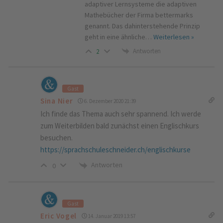
adaptiver Lernsysteme die adaptiven
Mathebücher der Firma bettermarks
genannt. Das dahinterstehende Prinzip
geht in eine ähnliche
…
Weiterlesen »
Antworten
2
Gast
Sina Nier
6. Dezember 2020 21:39
Ich finde das Thema auch sehr spannend. Ich werde
zum Weiterbilden bald zunächst einen Englischkurs
besuchen.
https://sprachschuleschneider.ch/englischkurse
Antworten
0
Gast
Eric Vogel
14. Januar 2019 13:57