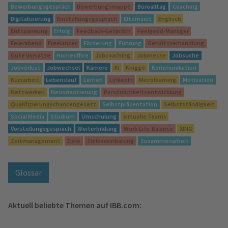
Bewerbungsgespräch
Bewerbungsmappe
Büroalltag
Coaching
Digitalisierung
Einstellungsgespräch
Elternzeit
Englisch
Entspannung
Erfolg
Feedback-Gespräch
Feelgood-Manager
Feierabend
Freelancer
Förderung
Führung
Gehaltsverhandlung
Gute Vorsätze
Homeoffice
Jobcoaching
Jobmesse
Jobsuche
Jobverlust
Jobwechsel
Karriere
KI
Knigge
Kommunikation
Kurzarbeit
Lebenslauf
Lernen
LinkedIn
Microlearning
Motivation
Netzwerken
Neuorientierung
Persönlichkeitsentwicklung
Qualifizierungschancengesetz
Selbstpräsentation
Selbstständigkeit
Social Media
Studium
Umschulung
Virtuelle Teams
Vorstellungsgespräch
Weiterbildung
Work-Life-Balance
XING
Zeitmanagement
Ziele
Zielvereinbarung
Zusammenarbeit
Glossar
Aktuell beliebte Themen auf IBB.com: