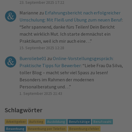
23. September 2025 17:22
Marianne
zu
Erfahrungsbericht nach erfolgreicher
Umschulung: Mit Fleiß und Übung zum neuen Beruf
:
“
Sehr spannend, danke fürs Teilen! Dein Bericht
macht wirklich Mut. Ich starte demnächst ein
Praktikum, weil ich mir auch eine…
”
15. September 2025 12:28
Bueroliebe01
zu
Online-Vorstellungsgespräch:
Praktische Tipps für Bewerber
: “
Liebe Frau Da Silva,
toller Blog – macht sehr viel Spass zu lesen!
Besonders im Rahmen der modernen
Personalberatung und…
”
1. September 2025 21:43
Schlagwörter
Arbeitgeber
Aufstieg
Ausbildung
Berufstätige
Berufswahl
Bewerbung
Bewerbung per Telefon
Bewerbungsfehler