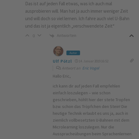
Das ist auf jeden Fall etwas, was ich auch mal
ausprobieren will. Man hat ja auch immer weniger Zeit
und will doch so viel lernen. Ich fahre auch viel U-Bahn
und das ist ja eigentlich „verschwendete Zeit“
Antworten
0
Autor
Ulf Pötzl
14. Januar 2019 16:52
Antwort an
Eric Vogel
Hallo Eric,
ich kann dir auf jeden Fall empfehlen
einfach loszulegen – wie schon
geschrieben, höhlt hier der stete Tropfen
bzw. schon das Tröpfchen den Stein! Die
heutige Technik erlaubt es uns ja, auch in
ziemlich vollbesetzten U-Bahnen mit dem
Microlearning loszulegen. Nur die
Ausspracheübungen beim Sprachenlernen