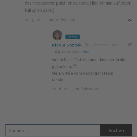
das microlearning sich entwickelt. Hier ist man auf jeden
Fall up to date;)
Antworten
0
Admin
Nicole Gozdek
21. Februar 2018 10:05
Antwort an
Dora
Vielen Dank! Es freut uns, dass der Artikel
gut ankam. 🙂
Viele Grüße vom Redaktionsteam
Nicole
Antworten
0
Suche nach: