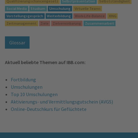
Qualifizierungschancengesetz
Selbstpräsentation
Selbstständigkeit
Social Media
Studium
Umschulung
Virtuelle Teams
Vorstellungsgespräch
Weiterbildung
Work-Life-Balance
XING
Zeitmanagement
Ziele
Zielvereinbarung
Zusammenarbeit
Glossar
Aktuell beliebte Themen auf IBB.com:
Fortbildung
Umschulungen
Top 10 Umschulungen
Aktivierungs- und Vermittlungsgutschein (AVGS)
Online-Deutschkurs für Geflüchtete