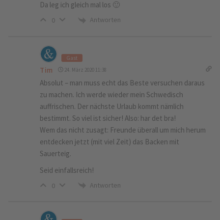
Da leg ich gleich mal los 🙂
Antworten
0
Gast
Tim
24. März 2020 11:38
Absolut – man muss echt das Beste versuchen daraus
zu machen. Ich werde wieder mein Schwedisch
auffrischen. Der nächste Urlaub kommt nämlich
bestimmt. So viel ist sicher! Also: har det bra!
Wem das nicht zusagt: Freunde überall um mich herum
entdecken jetzt (mit viel Zeit) das Backen mit
Sauerteig.
Seid einfallsreich!
Antworten
0