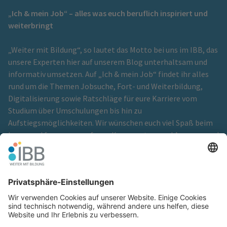
„Ich & mein Job“ – alles was euch beruflich inspiriert und
weiterbringt
„Weiter mit Bildung“, so lautet das Motto bei uns im IBB, das
unsere Experten hier auf unserem Blog unterhaltsam und
informativ umsetzen. Auf „Ich & mein Job“ findet ihr alles
rund um die Themen Jobsuche, Fort- und Weiterbildung,
Digitalisierung sowie Ratschläge für eure Karriere vom
Studium über Umschulungen bis hin zu
Aufstiegsmöglichkeiten. Wir wünschen euch viel Spaß beim
Lesen und freuen uns auf eure Kommentare und Anregungen!
Ein Blog der
IBB Institut für Berufliche Bildung GmbH
Cookie-Einstellungen
Glossar
Hinweisgeberschutz