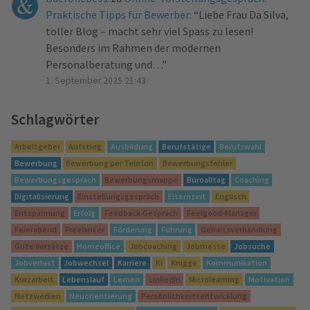
Praktische Tipps für Bewerber
: “
Liebe Frau Da Silva,
toller Blog – macht sehr viel Spass zu lesen!
Besonders im Rahmen der modernen
Personalberatung und…
”
1. September 2025 21:43
Schlagwörter
Arbeitgeber
Aufstieg
Ausbildung
Berufstätige
Berufswahl
Bewerbung
Bewerbung per Telefon
Bewerbungsfehler
Bewerbungsgespräch
Bewerbungsmappe
Büroalltag
Coaching
Digitalisierung
Einstellungsgespräch
Elternzeit
Englisch
Entspannung
Erfolg
Feedback-Gespräch
Feelgood-Manager
Feierabend
Freelancer
Förderung
Führung
Gehaltsverhandlung
Gute Vorsätze
Homeoffice
Jobcoaching
Jobmesse
Jobsuche
Jobverlust
Jobwechsel
Karriere
KI
Knigge
Kommunikation
Kurzarbeit
Lebenslauf
Lernen
LinkedIn
Microlearning
Motivation
Netzwerken
Neuorientierung
Persönlichkeitsentwicklung