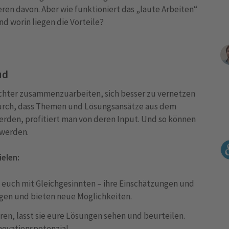
eren davon. Aber wie funktioniert das „laute Arbeiten“
Und worin liegen die Vorteile?
ud
chter zusammenzuarbeiten, sich besser zu vernetzen
durch, dass Themen und Lösungsansätze aus dem
erden, profitiert man von deren Input. Und so können
 werden.
elen:
euch mit Gleichgesinnten – ihre Einschätzungen und
ngen und bieten neue Möglichkeiten.
en, lasst sie eure Lösungen sehen und beurteilen.
novationspotenzial.