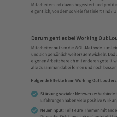
Mitarbeiter sind davon begeistert und profiti
eigentlich, von dem so viele fasziniert sind? 
Darum geht es bei Working Out Lo
Mitarbeiter nutzen die WOL-Methode, um lei
und sich persönlich weiterzuentwickeln. Da
eigenen Arbeitsbereich mit anderen geteilt w
alle zusammen dabei lernen und noch besser
Folgende Effekte kann Working Out Loud erzi
Stärkung sozialer Netzwerke:
Verbindet 
Erfahrungen haben viele positive Wirku
Neuer Input:
Teilt eure Themen mit ander
Durch die Sicht „von außen“ entsteht In