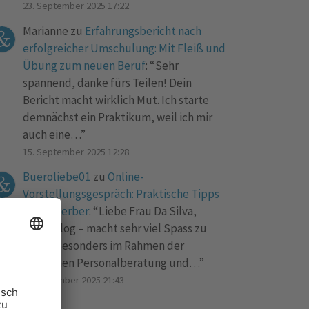
23. September 2025 17:22
Marianne
zu
Erfahrungsbericht nach
erfolgreicher Umschulung: Mit Fleiß und
Übung zum neuen Beruf
: “
Sehr
spannend, danke fürs Teilen! Dein
Bericht macht wirklich Mut. Ich starte
demnächst ein Praktikum, weil ich mir
auch eine…
”
15. September 2025 12:28
Bueroliebe01
zu
Online-
Vorstellungsgespräch: Praktische Tipps
für Bewerber
: “
Liebe Frau Da Silva,
toller Blog – macht sehr viel Spass zu
lesen! Besonders im Rahmen der
modernen Personalberatung und…
”
1. September 2025 21:43