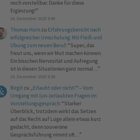
noch vorstellbar. Danke für diese
Ergänzung!
”
16. Dezember 2025 9:49
Thomas Horn
zu
Erfahrungsbericht nach
erfolgreicher Umschulung: Mit Fleiß und
Übung zum neuen Beruf
: “
Super, das
freut uns, wenn wir Mut machen können.
Ein bisschen Nervosität und Aufregung
ist in diesen Situationen ganz normal…
”
16. Dezember 2025 9:28
Birgit
zu
„Erlaubt oder nicht?“– Vom
Umgang mit (un-)erlaubten Fragen im
Vorstellungsgespräch
: “
Starker
Überblick, trotzdem wirkt das Setzen
auf das Recht auf Lüge allein etwas kurz
gedacht, denn souveräne
Gesprächsführung nimmt oft…
”