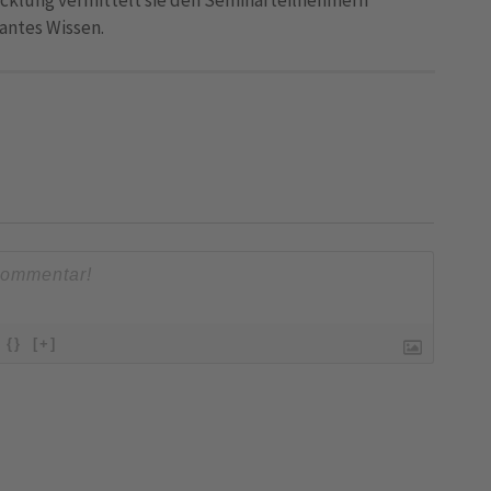
vantes Wissen.
{}
[+]