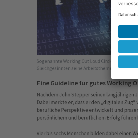
Sogenannte Working Out Loud Circle sind regelm
Gleichgesinnten seine Arbeitsthemen bespricht.
Eine Guideline für gutes Working 
Nachdem John Stepper seinen langjährigen Jo
Dabei merkte er, dass er den „digitalen Zug“ 
berufliche Perspektive entwickelt und präsen
persönlichem und beruflichem Erfolg führen 
Vier bis sechs Menschen bilden dabei einen
Wo