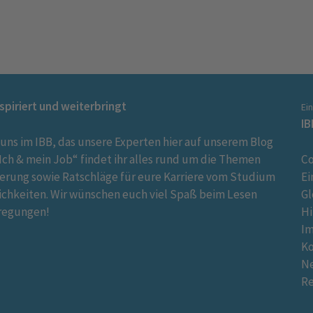
nspiriert und weiterbringt
Ei
IB
 uns im IBB, das unsere Experten hier auf unserem Blog
ch & mein Job“ findet ihr alles rund um die Themen
Co
ierung sowie Ratschläge für eure Karriere vom Studium
Ei
ichkeiten. Wir wünschen euch viel Spaß beim Lesen
Gl
regungen!
Hi
I
K
Ne
R