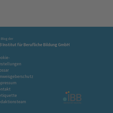
n Blog der
B Institut für Berufliche Bildung GmbH
okie-
nstellungen
ossar
nweisgeberschutz
mpressum
ontakt
tiquette
edaktionsteam