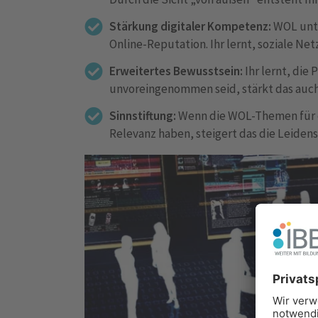
Stärkung digitaler Kompetenz:
WOL unt
Online-Reputation. Ihr lernt, soziale Ne
Erweitertes Bewusstsein:
Ihr lernt, die
unvoreingenommen seid, stärkt das auc
Sinnstiftung:
Wenn die WOL-Themen für eu
Relevanz haben, steigert das die Leidens