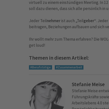
virtuell zu einem einstündigen Meeting. In 
soll dazu dienen, dass sich alle persönlich 
Jeder Teil
nehmer
ist auch „Teil
geber“
. Jeder
beitragen, Beziehungen aufbauen und sich v
Ihr wollt mehr zum Thema erfahren? Die WOL
get loud!
Themen in diesem Artikel:
#Berufstätige
#Zusammenarbeit
Stefanie Meise
Stefanie Meise entwi
Führungskräfte sowi
Arbeitslebens 4.0 ste
Persönlichkeitsentwi