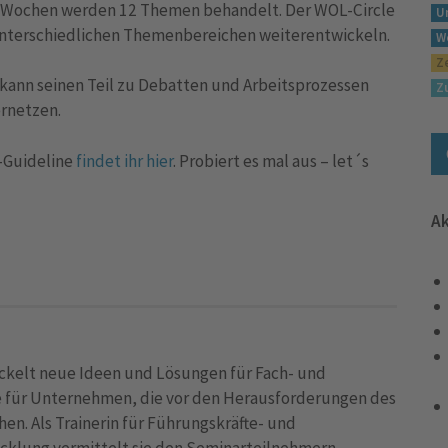
12 Wochen werden 12 Themen behandelt. Der WOL-Circle
U
in unterschiedlichen Themenbereichen weiterentwickeln.
W
Z
 kann seinen Teil zu Debatten und Arbeitsprozessen
Z
ernetzen.
-Guideline
findet ihr hier
. Probiert es mal aus – let´s
Ak
ckelt neue Ideen und Lösungen für Fach- und
e für Unternehmen, die vor den Herausforderungen des
hen. Als Trainerin für Führungskräfte- und
cklung vermittelt sie den Seminarteilnehmern