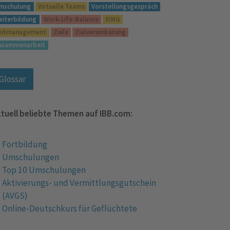
mschulung
Virtuelle Teams
Vorstellungsgespräch
eiterbildung
Work-Life-Balance
XING
eitmanagement
Ziele
Zielvereinbarung
usammenarbeit
Glossar
tuell beliebte Themen auf IBB.com:
Fortbildung
Umschulungen
Top 10 Umschulungen
Aktivierungs- und Vermittlungsgutschein
(AVGS)
Online-Deutschkurs für Geflüchtete