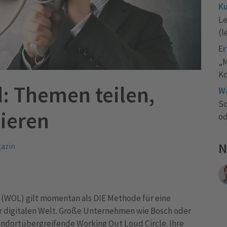
Ku
Le
(l
Er
„M
Ko
: Themen teilen,
Wa
So
ieren
od
N
azin
d (WOL) gilt momentan als DIE Methode für eine
r digitalen Welt. Große Unternehmen wie Bosch oder
andortübergreifende Working Out Loud Circle. Ihre