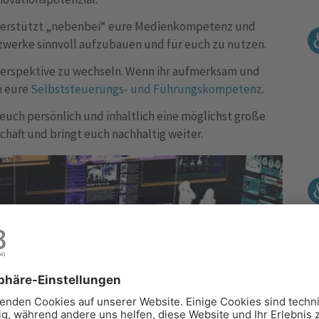
erstützt „nebenbei“ eure Medienkompetenz und
tzwerke sinnvoll aufzubauen und für euch zu nutzen.
 Perspektive zu wechseln. Wenn ihr aufmerksam und
h eure
Selbststeuerungs- und Führungskompetenz
.
ch persönlich und inhaltlich eine möglichst große
chaft und bringt euch nachhaltig weiter.