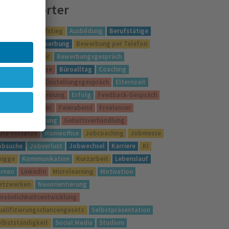
chlagwörter
rbeitgeber
Aufstieg
Ausbildung
Berufstätige
erufswahl
Bewerbung
Bewerbung per Telefon
ewerbungsfehler
Bewerbungsgespräch
ewerbungsmappe
Büroalltag
Coaching
gitalisierung
Einstellungsgespräch
Elternzeit
nglisch
Entspannung
Erfolg
Feedback-Gespräch
eelgood-Manager
Feierabend
Freelancer
örderung
Führung
Gehaltsverhandlung
ute Vorsätze
Homeoffice
Jobcoaching
Jobmesse
obsuche
Jobverlust
Jobwechsel
Karriere
KI
nigge
Kommunikation
Kurzarbeit
Lebenslauf
ernen
LinkedIn
Microlearning
Motivation
etzwerken
Neuorientierung
ersönlichkeitsentwicklung
ualifizierungschancengesetz
Selbstpräsentation
elbstständigkeit
Social Media
Studium