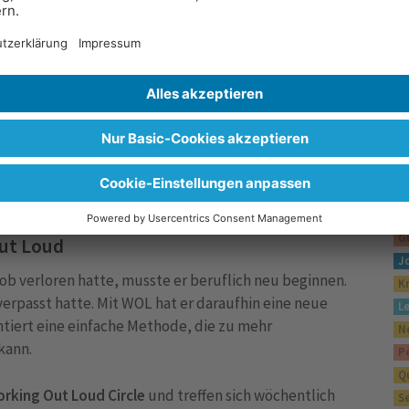
S
A
B
B
B
Di
E
äßige Treffen im virtuellen Raum, bei denen man mit
F
F
G
Out Loud
J
b verloren hatte, musste er beruflich neu beginnen.
K
verpasst hatte. Mit WOL hat er daraufhin eine neue
L
tiert eine einfache Methode, die zu mehr
N
kann.
P
Q
rking Out Loud Circle
und treffen sich wöchentlich
S