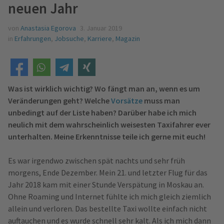
neuen Jahr
von
Anastasia Egorova
3. Januar 2019
in
Erfahrungen
,
Jobsuche
,
Karriere
,
Magazin
Was ist wirklich wichtig? Wo fängt man an, wenn es um
Veränderungen geht? Welche
Vorsätze
muss man
unbedingt auf der Liste haben? Darüber habe ich mich
neulich mit dem wahrscheinlich weisesten Taxifahrer ever
unterhalten. Meine Erkenntnisse teile ich gerne mit euch!
Es war irgendwo zwischen spät nachts und sehr früh
morgens, Ende Dezember. Mein 21. und letzter Flug für das
Jahr 2018 kam mit einer Stunde Verspätung in Moskau an.
Ohne Roaming und Internet fühlte ich mich gleich ziemlich
allein und verloren. Das bestellte Taxi wollte einfach nicht
auftauchen und es wurde schnell sehr kalt. Als ich mich dann