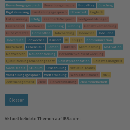
Bewerbungsgespräch
Bewerbungsmappe
Büroalltag
Coaching
Digitalisierung
Einstellungsgespräch
Elternzeit
Englisch
Entspannung
Erfolg
Feedback-Gespräch
Feelgood-Manager
Feierabend
Freelancer
Förderung
Führung
Gehaltsverhandlung
Gute Vorsätze
Homeoffice
Jobcoaching
Jobmesse
Jobsuche
Jobverlust
Jobwechsel
Karriere
KI
Knigge
Kommunikation
Kurzarbeit
Lebenslauf
Lernen
LinkedIn
Microlearning
Motivation
Netzwerken
Neuorientierung
Persönlichkeitsentwicklung
Qualifizierungschancengesetz
Selbstpräsentation
Selbstständigkeit
Social Media
Studium
Umschulung
Virtuelle Teams
Vorstellungsgespräch
Weiterbildung
Work-Life-Balance
XING
Zeitmanagement
Ziele
Zielvereinbarung
Zusammenarbeit
Glossar
Aktuell beliebte Themen auf IBB.com: