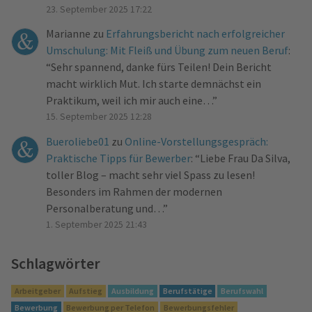
23. September 2025 17:22
Marianne
zu
Erfahrungsbericht nach erfolgreicher
Umschulung: Mit Fleiß und Übung zum neuen Beruf
:
“
Sehr spannend, danke fürs Teilen! Dein Bericht
macht wirklich Mut. Ich starte demnächst ein
Praktikum, weil ich mir auch eine…
”
15. September 2025 12:28
Bueroliebe01
zu
Online-Vorstellungsgespräch:
Praktische Tipps für Bewerber
: “
Liebe Frau Da Silva,
toller Blog – macht sehr viel Spass zu lesen!
Besonders im Rahmen der modernen
Personalberatung und…
”
1. September 2025 21:43
Schlagwörter
Arbeitgeber
Aufstieg
Ausbildung
Berufstätige
Berufswahl
Bewerbung
Bewerbung per Telefon
Bewerbungsfehler