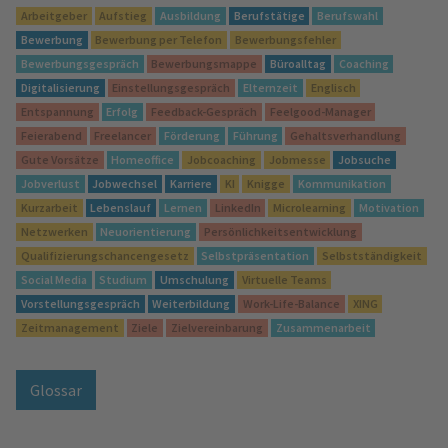
Arbeitgeber
Aufstieg
Ausbildung
Berufstätige
Berufswahl
Bewerbung
Bewerbung per Telefon
Bewerbungsfehler
Bewerbungsgespräch
Bewerbungsmappe
Büroalltag
Coaching
Digitalisierung
Einstellungsgespräch
Elternzeit
Englisch
Entspannung
Erfolg
Feedback-Gespräch
Feelgood-Manager
Feierabend
Freelancer
Förderung
Führung
Gehaltsverhandlung
Gute Vorsätze
Homeoffice
Jobcoaching
Jobmesse
Jobsuche
Jobverlust
Jobwechsel
Karriere
KI
Knigge
Kommunikation
Kurzarbeit
Lebenslauf
Lernen
LinkedIn
Microlearning
Motivation
Netzwerken
Neuorientierung
Persönlichkeitsentwicklung
Qualifizierungschancengesetz
Selbstpräsentation
Selbstständigkeit
Social Media
Studium
Umschulung
Virtuelle Teams
Vorstellungsgespräch
Weiterbildung
Work-Life-Balance
XING
Zeitmanagement
Ziele
Zielvereinbarung
Zusammenarbeit
Glossar