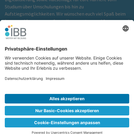
Studium über Umschulungen bis hin zu
Aufstiegsmöglichkeiten. Wir wünschen euch viel Spaß beim
Lesen und freuen uns auf eure Kommentare und Anregungen!
Ein Blog der
IBB Institut für Berufliche Bildung GmbH
Cookie-Einstellungen
Glossar
Hinweisgeberschutz
Impressum
Kontakt
Netiquette
Redaktionsteam
© 2026 - IBB Institut für Berufliche Bildung GmbH