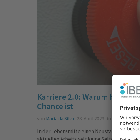
Karriere 2.0: Warum beruflic
Chance ist
von
Maria da Silva
28. April 2023
in
Jobsuche
,
Ka
In der Lebensmitte einen Neustart wagen? Nat
aktuellen Arbeitswelt keine Seltenheit mehr