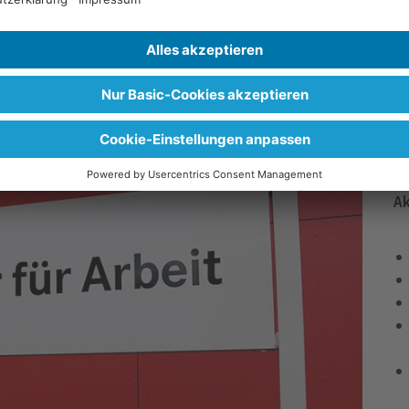
U
u hast Lust auf Veränderung? Dann bist du beim IBB
W
der Neuorientierung achten …
Z
Z
Ak