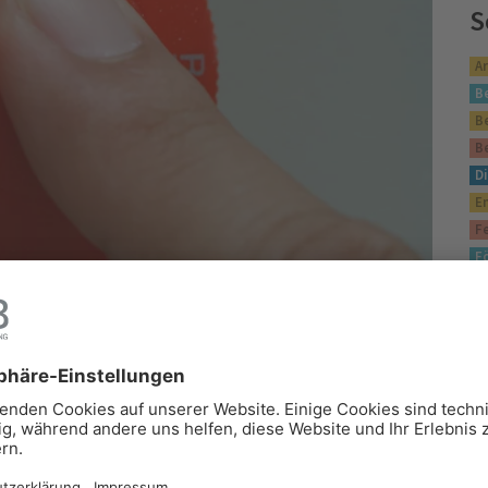
S
A
B
B
B
Di
E
F
F
G
J
he Neuorientierung mit 50 eine
K
L
N
rriere
,
Weiterbildung
P
Q
ürlich! Die berufliche Veränderung mit 50 ist in der
S
. Gerade in Branchen mit Fachkräftemangel warten neue