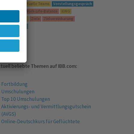
mschulung
Virtuelle Teams
Vorstellungsgespräch
eiterbildung
Work-Life-Balance
XING
eitmanagement
Ziele
Zielvereinbarung
usammenarbeit
Glossar
tuell beliebte Themen auf IBB.com:
Fortbildung
Umschulungen
Top 10 Umschulungen
Aktivierungs- und Vermittlungsgutschein
(AVGS)
Online-Deutschkurs für Geflüchtete