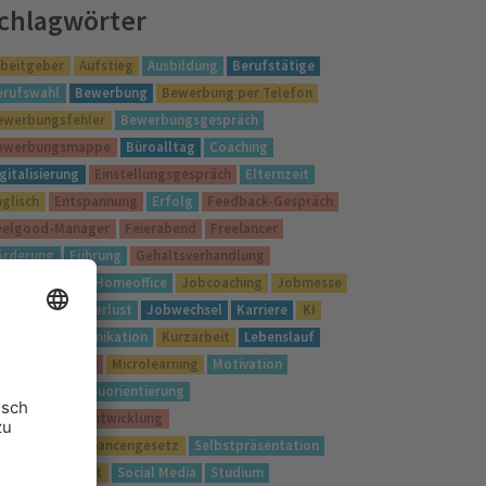
chlagwörter
rbeitgeber
Aufstieg
Ausbildung
Berufstätige
erufswahl
Bewerbung
Bewerbung per Telefon
ewerbungsfehler
Bewerbungsgespräch
ewerbungsmappe
Büroalltag
Coaching
gitalisierung
Einstellungsgespräch
Elternzeit
nglisch
Entspannung
Erfolg
Feedback-Gespräch
eelgood-Manager
Feierabend
Freelancer
örderung
Führung
Gehaltsverhandlung
ute Vorsätze
Homeoffice
Jobcoaching
Jobmesse
obsuche
Jobverlust
Jobwechsel
Karriere
KI
nigge
Kommunikation
Kurzarbeit
Lebenslauf
ernen
LinkedIn
Microlearning
Motivation
etzwerken
Neuorientierung
ersönlichkeitsentwicklung
ualifizierungschancengesetz
Selbstpräsentation
elbstständigkeit
Social Media
Studium