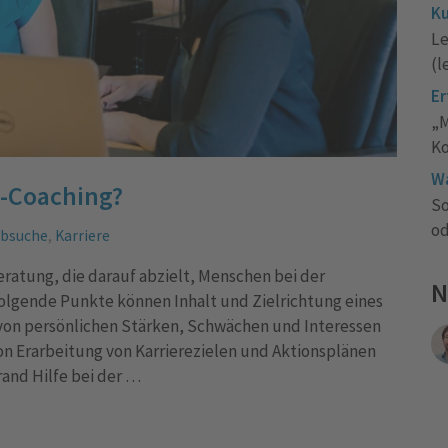
Ku
Le
(l
Er
„M
Ko
Wa
b-Coaching?
So
od
obsuche
,
Karriere
eratung, die darauf abzielt, Menschen bei der
N
Folgende Punkte können Inhalt und Zielrichtung eines
g von persönlichen Stärken, Schwächen und Interessen
n Erarbeitung von Karrierezielen und Aktionsplänen
and Hilfe bei der …