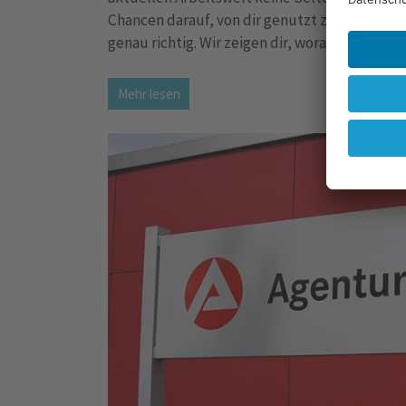
Chancen darauf, von dir genutzt zu werden. D
genau richtig. Wir zeigen dir, worauf du bei 
Mehr lesen